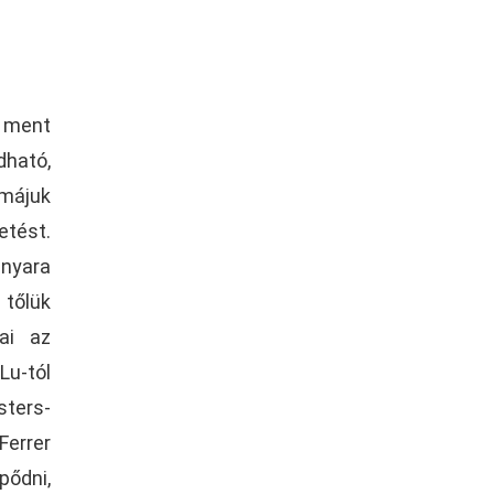
 ment
dható,
rmájuk
etést.
 nyara
 tőlük
kai az
Lu-tól
sters-
Ferrer
pődni,