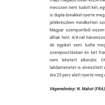
meccsen nem tudott két, egy
is dupla-breakkel nyerte meg
játékrészben mindketten szi
Magyar szempontból viszont 
álltak fent. 4/4-nél háromsz
de egyiket sem tudta megn
szereposztásban és két fran
nem lehetett elkerülni. 
labdamenetet is elveszített 
óra 25 perc alatt nyerte meg
Végeredmény: N. Mahut (FRA) 