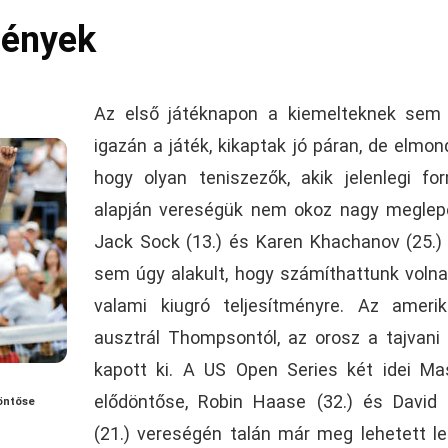
mények
Az első játéknapon a kiemelteknek sem
igazán a játék, kikaptak jó páran, de elmon
hogy olyan teniszezők, akik jelenlegi fo
alapján vereségük nem okoz nagy meglep
Jack Sock (13.) és Karen Khachanov (25.)
sem úgy alakult, hogy számíthattunk volna
valami kiugró teljesítményre. Az ameri
ausztrál Thompsontól, az orosz a tajvani 
kapott ki. A US Open Series két idei Ma
elődöntőse, Robin Haase (32.) és David 
döntőse
(21.) vereségén talán már meg lehetett le