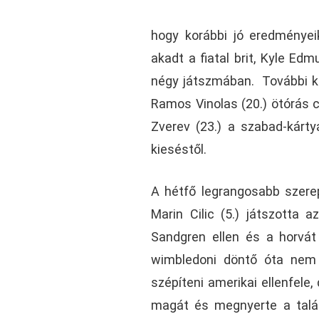
hogy korábbi jó eredményei
akadt a fiatal brit, Kyle Ed
négy játszmában. További ké
Ramos Vinolas (20.) ötórás 
Zverev (23.) a szabad-kárty
kieséstől.
A hétfő legrangosabb szerep
Marin Cilic (5.) játszotta
Sandgren ellen és a horvát 
wimbledoni döntő óta nem j
szépíteni amerikai ellenfele
magát és megnyerte a talál