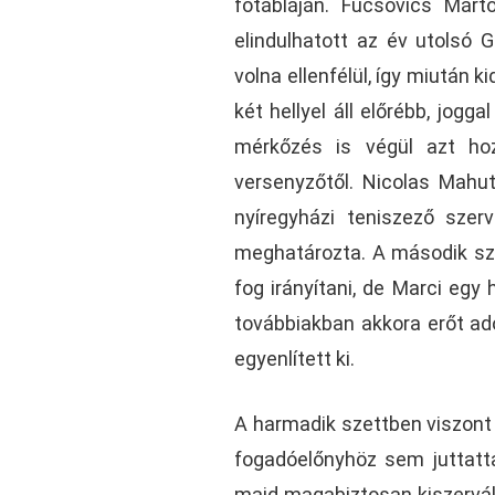
főtábláján. Fucsovics Márt
elindulhatott az év utolsó
volna ellenfélül, így miután k
két hellyel áll előrébb, jog
mérkőzés is végül azt hoz
versenyzőtől. Nicolas Mahu
nyíregyházi teniszező sze
meghatározta. A második szet
fog irányítani, de Marci eg
továbbiakban akkora erőt ado
egyenlített ki.
A harmadik szettben viszont 
fogadóelőnyhöz sem juttatta
majd magabiztosan kiszerválv