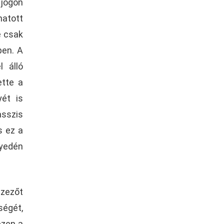
 jogon
hatott
e csak
ben. A
l álló
ette a
yét is
asszis
s ez a
nyedén
szezőt
ségét,
ezen a