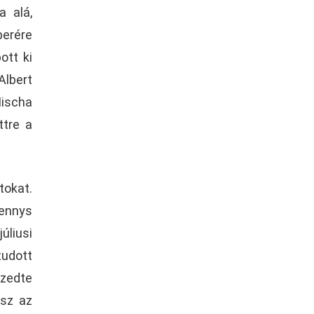
a alá,
berére
ott ki
Albert
Mischa
ttre a
tokat.
Tennys
úliusi
tudott
szedte
esz az