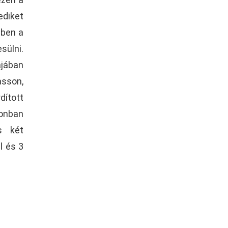
ediket
bben a
sülni.
ájában
asson,
dított
zonban
s két
l és 3