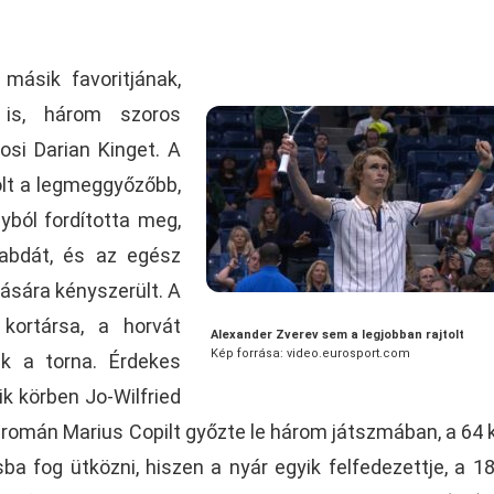
 másik favoritjának,
 is, három szoros
osi Darian Kinget. A
lt a legmeggyőzőbb,
yból fordította meg,
alabdát, és az egész
ására kényszerült. A
kortársa, a horvát
Alexander Zverev sem a legjobban rajtolt
Kép forrása: video.eurosport.com
ik a torna. Érdekes
 körben Jo-Wilfried
a román Marius Copilt győzte le három játszmában, a 64 
ba fog ütközni, hiszen a nyár egyik felfedezettje, a 1