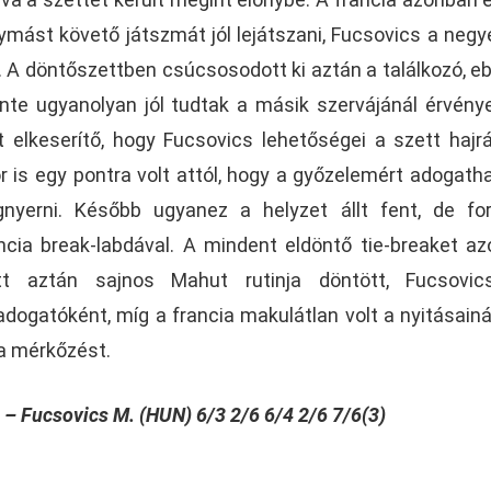
mást követő játszmát jól lejátszani, Fucsovics a negy
. A döntőszettben csúcsosodott ki aztán a találkozó, e
nte ugyanolyan jól tudtak a másik szervájánál érvénye
elkeserítő, hogy Fucsovics lehetőségei a szett hajr
or is egy pontra volt attól, hogy a győzelemért adogath
yerni. Később ugyanez a helyzet állt fent, de for
cia break-labdával. A mindent eldöntő tie-breaket a
Ott aztán sajnos Mahut rutinja döntött, Fucsovic
adogatóként, míg a francia makulátlan volt a nyitásainá
 a mérkőzést.
– Fucsovics M. (HUN) 6/3 2/6 6/4 2/6 7/6(3)