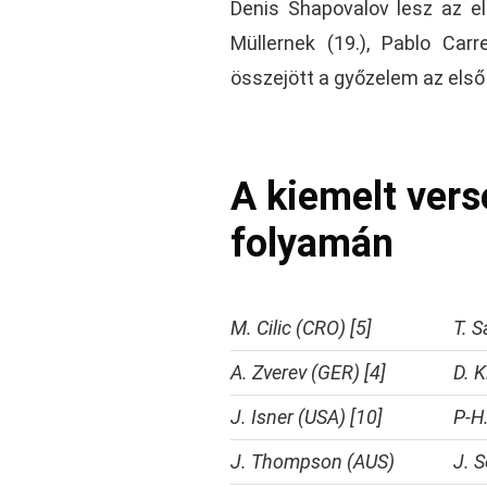
Denis Shapovalov lesz az ell
Müllernek (19.), Pablo Car
összejött a győzelem az első
A kiemelt ver
folyamán
M. Cilic (CRO) [5]
T. 
A. Zverev (GER) [4]
D. 
J. Isner (USA) [10]
P-H
J. Thompson (AUS)
J. S