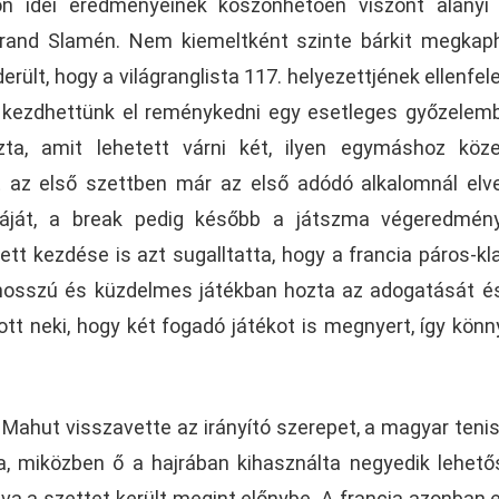
on idei eredményeinek köszönhetően viszont alanyi
 Grand Slamén. Nem kiemeltként szinte bárkit megkap
iderült, hogy a világranglista 117. helyezettjének ellenfel
gal kezdhettünk el reménykedni egy esetleges győzelem
ta, amit lehetett várni két, ilyen egymáshoz köze
t az első szettben már az első adódó alkalomnál elv
rváját, a break pedig később a játszma végeredmén
t kezdése is azt sugalltatta, hogy a francia páros-kl
y hosszú és küzdelmes játékban hozta az adogatását é
tt neki, hogy két fogadó játékot is megnyert, így kön
Mahut visszavette az irányító szerepet, a magyar teni
, miközben ő a hajrában kihasználta negyedik lehető
a a szettet került megint előnybe. A francia azonban 