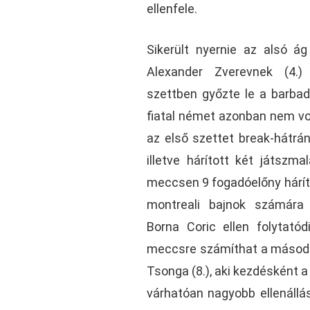
ellenfele.
Sikerült nyernie az alsó ág
Alexander Zverevnek (4.)
szettben győzte le a barbad
fiatal német azonban nem vo
az első szettet break-hátrán
illetve hárított két játszm
meccsen 9 fogadóelőny hárít
montreali bajnok számára 
Borna Coric ellen folytatód
meccsre számíthat a második
Tsonga (8.), aki kezdésként 
várhatóan nagyobb ellenállás