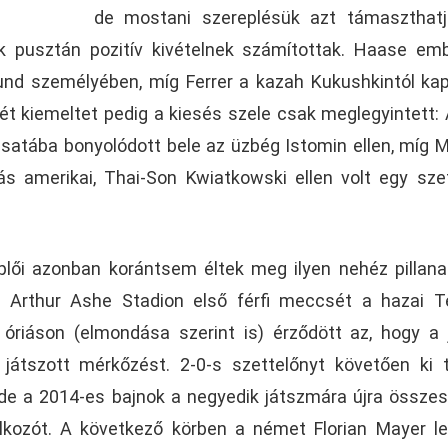
de mostani szereplésük azt támaszthatj
k pusztán pozitív kivételnek számítottak. Haase em
mund személyében, míg Ferrer a kazah Kukushkintól kap
t kiemeltet pedig a kiesés szele csak meglegyintett: 
csatába bonyolódott bele az üzbég Istomin ellen, míg 
ás amerikai, Thai-Son Kwiatkowski ellen volt egy sze
lői azonban korántsem éltek meg ilyen nehéz pillana
 az Arthur Ashe Stadion első férfi meccsét a hazai 
óriáson (elmondása szerint is) érződött az, hogy a j
átszott mérkőzést. 2-0-s szettelőnyt követően ki 
, de a 2014-es bajnok a negyedik játszmára újra össze
kozót. A következő körben a német Florian Mayer l