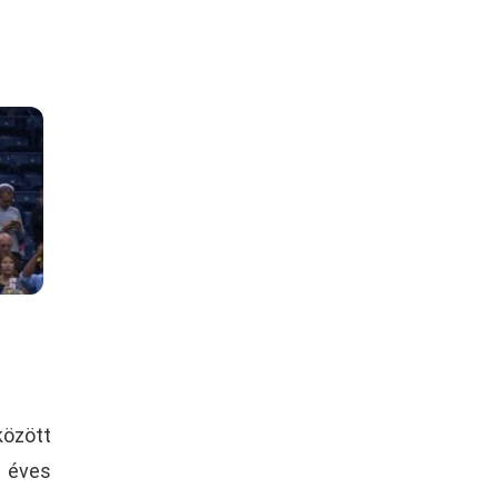
között
8 éves