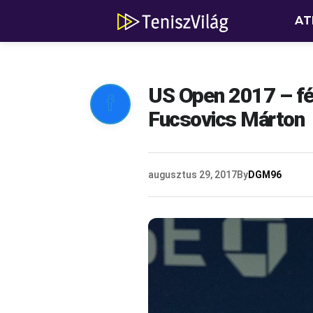
AT
US Open 2017 – fér

Fucsovics Márton
augusztus 29, 2017
By
DGM96