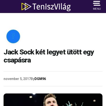
MENU

Jack Sock két legyet ütött egy
csapásra
november 5, 2017
By
DGM96