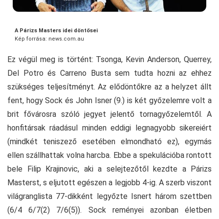
A Párizs Masters idei döntősei
Kép forrása: news.com.au
Ez végül meg is történt: Tsonga, Kevin Anderson, Querrey,
Del Potro és Carreno Busta sem tudta hozni az ehhez
szükséges teljesítményt. Az elődöntőkre az a helyzet állt
fent, hogy Sock és John Isner (9.) is két győzelemre volt a
brit fővárosra szóló jegyet jelentő tornagyőzelemtől. A
honfitársak ráadásul minden eddigi legnagyobb sikereiért
(mindkét teniszező esetében elmondható ez), egymás
ellen szállhattak volna harcba. Ebbe a spekulációba rontott
bele Filip Krajinovic, aki a selejtezőtől kezdte a Párizs
Masterst, s eljutott egészen a legjobb 4-ig. A szerb viszont
világranglista 77-dikként legyőzte Isnert három szettben
(6/4 6/7(2) 7/6(5)). Sock reményei azonban életben