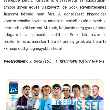
szerepbe került. Kétszer is elvesztette az adogatását,
amiből ugyan egyet visszavett, de Sock egyenlítéséhez
fikarcnyi kétség nem fért. A döntőszett kiharcolása
komfortzónába hozta az amerikait, amiből aztán a szerb ki
sem tudta zökkenteni. Mi több, Krajinovic még gyengébben
adogatott a harmadik szettben. Sock háromszor is
breakelte és az amerikai 1 óra 58 percnyi játék alatt aratta
karrierje eddigi legnagyobb sikerét.
Végeredmény: J. Sock (16.) – F. Krajiniovic (Q) 5/7 6/4 6/1