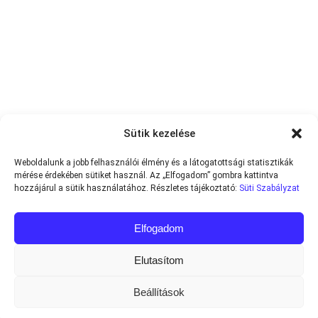
Sütik kezelése
Weboldalunk a jobb felhasználói élmény és a látogatottsági statisztikák
mérése érdekében sütiket használ. Az „Elfogadom” gombra kattintva
hozzájárul a sütik használatához. Részletes tájékoztató:
Süti Szabályzat
Elfogadom
Elutasítom
Beállítások
Minden jog fenntartva © 2013-2026
Teniszvilag.com
|
Impresszum
|
Adatvédelmi Tájékoztató
|
Süti Szabályzat