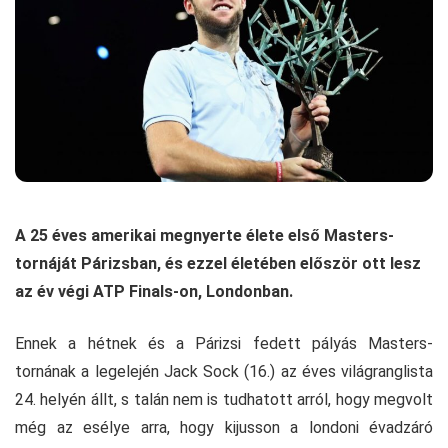
A 25 éves amerikai megnyerte élete első Masters-
tornáját Párizsban, és ezzel életében először ott lesz
az év végi ATP Finals-on, Londonban.
Ennek a hétnek és a Párizsi fedett pályás Masters-
tornának a legelején Jack Sock (16.) az éves világranglista
24. helyén állt, s talán nem is tudhatott arról, hogy megvolt
még az esélye arra, hogy kijusson a londoni évadzáró