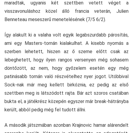
maradtak, ugyanis két szettben vetett véget a
visszavonuláshoz közel álló francia veterán, Julien
Benneteau meseszerű menetelésének (7/5 6/2).
Így alakult ki a valaha volt egyik legabszurdabb párosítás,
ami egy Masters-tornán kialakulhat. A kisebb nyomás a
szerben lehetett, hiszen az ő szeme előtt csak az
lebeghetett, hogy ilyen rangos versenyen még sohasem
döntőzött, az nem, hogy győzelem esetén egy még
patinásabb tornán való részvételhez nyer jogot. Utóbbival
Sock-nak már meg kellett birkóznia, ez pedig az első
szettben meg is látszódott rajta. Bár azt szoros csatában
bukta el, a játékrész közepén egyszer már break-hátrányba
került, abból pedig még fel tudott állni.
A második játszmában azonban Krajinovic hamar alárendelt