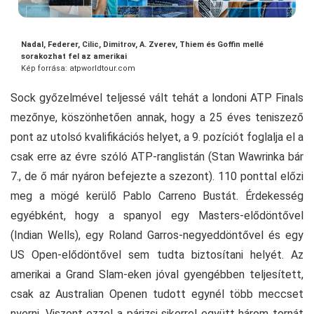
Nadal, Federer, Cilic, Dimitrov, A. Zverev, Thiem és Goffin mellé
sorakozhat fel az amerikai
Kép forrása: atpworldtour.com
Sock győzelmével teljessé vált tehát a londoni ATP Finals
mezőnye, köszönhetően annak, hogy a 25 éves teniszező
pont az utolsó kvalifikációs helyet, a 9. pozíciót foglalja el a
csak erre az évre szóló ATP-ranglistán (Stan Wawrinka bár
7., de ő már nyáron befejezte a szezont). 110 ponttal előzi
meg a mögé kerülő Pablo Carreno Bustát. Érdekesség
egyébként, hogy a spanyol egy Masters-elődöntővel
(Indian Wells), egy Roland Garros-negyeddöntővel és egy
US Open-elődöntővel sem tudta biztosítani helyét. Az
amerikai a Grand Slam-eken jóval gyengébben teljesített,
csak az Australian Openen tudott egynél több meccset
nyerni. Viszont ezzel a párizsi sikerrel együtt három tornát