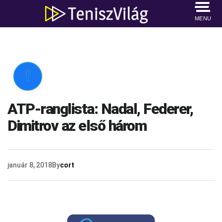
MENU

ATP-ranglista: Nadal, Federer,
Dimitrov az első három
január 8, 2018
By
cort