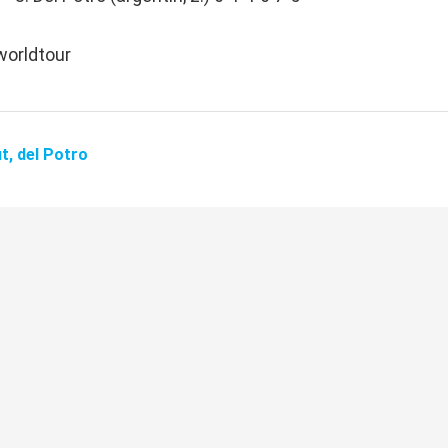
worldtour
ut,
del Potro