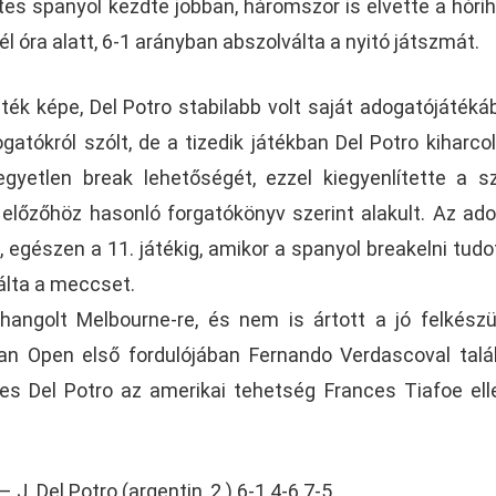
es spanyol kezdte jobban, háromszor is elvette a hóri
él óra alatt, 6-1 arányban abszolválta a nyitó játszmát.
áték képe, Del Potro stabilabb volt saját adogatójátéká
atókról szólt, de a tizedik játékban Del Potro kiharcol
gyetlen break lehetőségét, ezzel kiegyenlítette a s
 előzőhöz hasonló forgatókönyv szerint alakult. Az ad
, egészen a 11. játékig, amikor a spanyol breakelni tudot
álta a meccset.
 hangolt Melbourne-re, és nem is ártott a jó felkészü
an Open első fordulójában Fernando Verdascoval talál
zes Del Potro az amerikai tehetség Frances Tiafoe ell
– J. Del Potro (argentin, 2.) 6-1 4-6 7-5