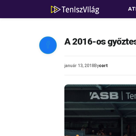
AT
A 2016-os győztes

január 13, 2018
By
cort