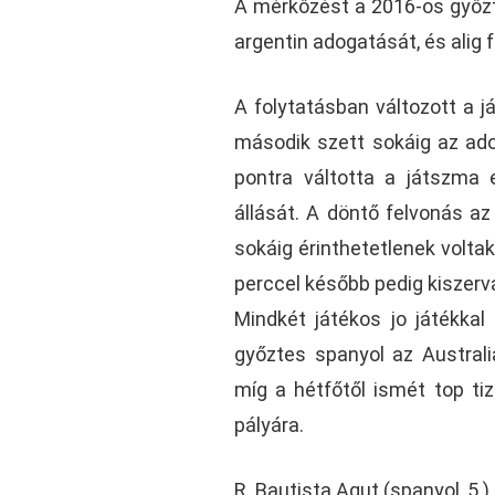
A mérkőzést a 2016-os győzt
argentin adogatását, és alig f
A folytatásban változott a j
második szett sokáig az adog
pontra váltotta a játszma e
állását. A döntő felvonás az
sokáig érinthetetlenek voltak
perccel később pedig kiszerv
Mindkét játékos jo játékkal
győztes spanyol az Australi
míg a hétfőtől ismét top ti
pályára.
R. Bautista Agut (spanyol, 5.) 