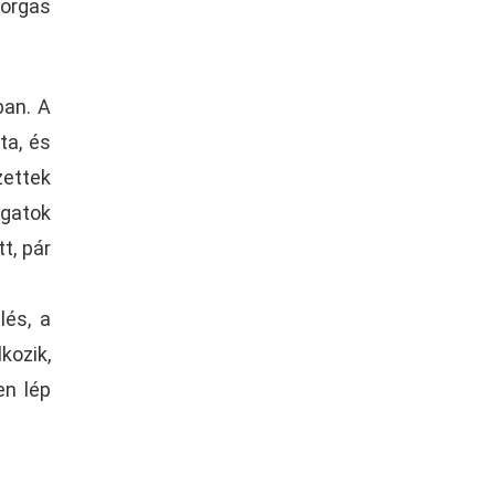
horgas
ban. A
ta, és
zettek
ogatok
t, pár
lés, a
kozik,
en lép