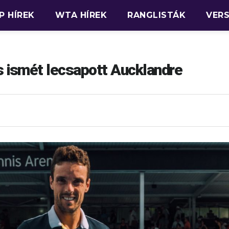
P HÍREK
WTA HÍREK
RANGLISTÁK
VER
 ismét lecsapott Aucklandre