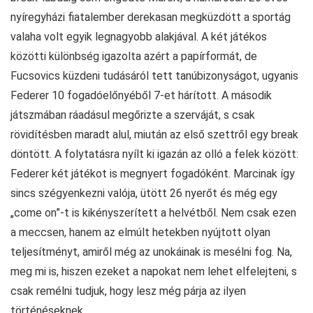
nyíregyházi fiatalember derekasan megküzdött a sportág
valaha volt egyik legnagyobb alakjával. A két játékos
közötti különbség igazolta azért a papírformát, de
Fucsovics küzdeni tudásáról tett tanúbizonyságot, ugyanis
Federer 10 fogadóelőnyéből 7-et hárított. A második
játszmában ráadásul megőrizte a szerváját, s csak
rövidítésben maradt alul, miután az első szettről egy break
döntött. A folytatásra nyílt ki igazán az olló a felek között:
Federer két játékot is megnyert fogadóként. Marcinak így
sincs szégyenkezni valója, ütött 26 nyerőt és még egy
„come on”-t is kikényszerített a helvétből. Nem csak ezen
a meccsen, hanem az elmúlt hetekben nyújtott olyan
teljesítményt, amiről még az unokáinak is mesélni fog. Na,
meg mi is, hiszen ezeket a napokat nem lehet elfelejteni, s
csak remélni tudjuk, hogy lesz még párja az ilyen
történéseknek.