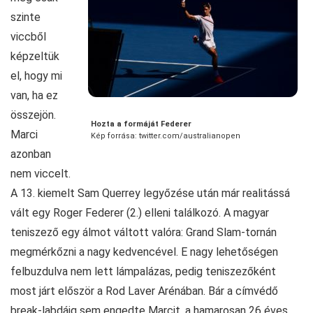
szinte
viccből
képzeltük
el, hogy mi
van, ha ez
összejön.
Hozta a formáját Federer
Marci
Kép forrása: twitter.com/australianopen
azonban
nem viccelt.
A 13. kiemelt Sam Querrey legyőzése után már realitássá
vált egy Roger Federer (2.) elleni találkozó. A magyar
teniszező egy álmot váltott valóra: Grand Slam-tornán
megmérkőzni a nagy kedvencével. E nagy lehetőségen
felbuzdulva nem lett lámpalázas, pedig teniszezőként
most járt először a Rod Laver Arénában. Bár a címvédő
break-labdáig sem engedte Marcit, a hamarosan 26 éves