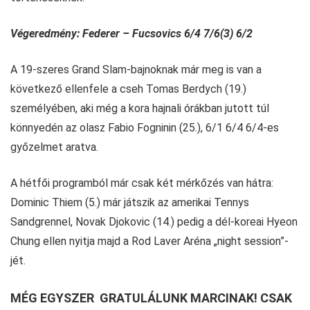
Végeredmény: Federer – Fucsovics 6/4 7/6(3) 6/2
A 19-szeres Grand Slam-bajnoknak már meg is van a
következő ellenfele a cseh Tomas Berdych (19.)
személyében, aki még a kora hajnali órákban jutott túl
könnyedén az olasz Fabio Fogninin (25.), 6/1 6/4 6/4-es
győzelmet aratva.
A hétfői programból már csak két mérkőzés van hátra:
Dominic Thiem (5.) már játszik az amerikai Tennys
Sandgrennel, Novak Djokovic (14.) pedig a dél-koreai Hyeon
Chung ellen nyitja majd a Rod Laver Aréna „night session”-
jét.
MÉG EGYSZER GRATULÁLUNK MARCINAK! CSAK