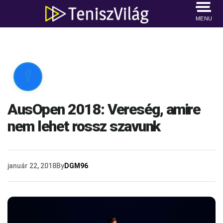
MENU

AusOpen 2018: Vereség, amire
nem lehet rossz szavunk
január 22, 2018
By
DGM96