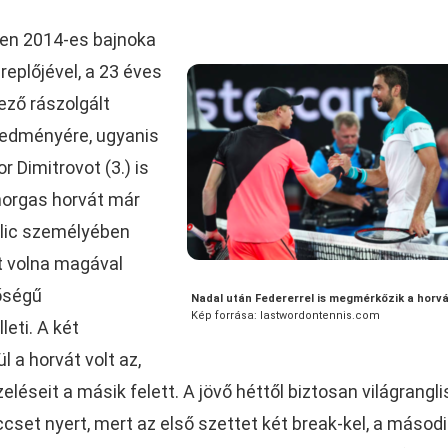
pen 2014-es bajnoka
eplőjével, a 23 éves
ező rászolgált
eredményére, ugyanis
r Dimitrovot (3.) is
ihorgas horvát már
Cilic személyében
t volna magával
őségű
Nadal után Federerrel is megmérkőzik a horvá
Kép forrása: lastwordontennis.com
leti. A két
 a horvát volt az,
eléseit a másik felett. A jövő héttől biztosan világrangli
cset nyert, mert az első szettet két break-kel, a másod