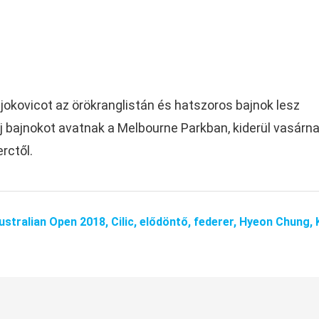
jokovicot az örökranglistán és hatszoros bajnok lesz
új bajnokot avatnak a Melbourne Parkban, kiderül vasárn
rctől.
ustralian Open 2018,
Cilic,
elődöntő,
federer,
Hyeon Chung,