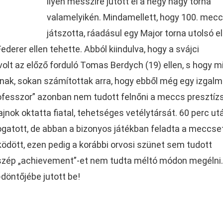
ilyen messzire jutott el a négy nagy torna
valamelyikén. Mindamellett, hogy 100. mec
játszotta, ráadásul egy Major torna utolsó el
derer ellen tehette. Abból kiindulva, hogy a svájci
olt az előző forduló Tomas Berdych (19) ellen, s hogy m
nak, sokan számítottak arra, hogy ebből még egy izgal
rofesszor” azonban nem tudott felnőni a meccs presztíz
nok oktatta fiatal, tehetséges vetélytársát. 60 perc ut
ogatott, de abban a bizonyos játékban feladta a meccse
ködött, ezen pedig a korábbi orvosi szünet sem tudott
k szép „achievement”-et nem tudta méltó módon megélni.
döntőjébe jutott be!