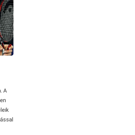
. A
ben
leik
mással