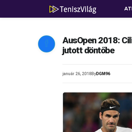
AT
AusOpen 2018: Cil

jutott döntőbe
január 26, 2018
By
DGM96