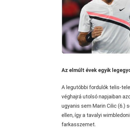
Az elmúlt évek egyik legegy
A legutóbbi fordulók telis-te
véghajrá utolsó napjaiban az
ugyanis sem Marin Cilic (6.) 
ellen, így a tavalyi wimbled
farkasszemet.