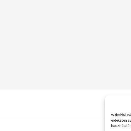
Weboldalunk 
érdekében sü
használatáh