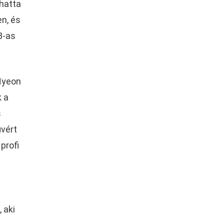
dhatta
en, és
8-as
Hyeon
k a
s
ivért
 profi
b
 aki