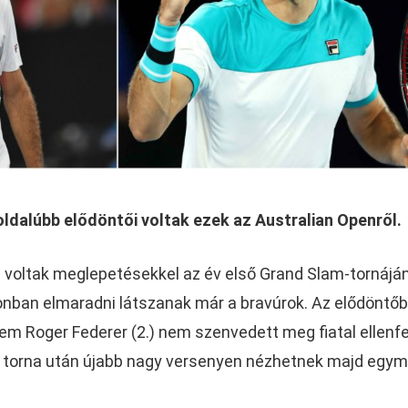
oldalúbb elődöntői voltak ezek az Australian Openről.
le voltak meglepetésekkel az év első Grand Slam-tornáján
onban elmaradni látszanak már a bravúrok. Az elődöntő
sem Roger Federer (2.) nem szenvedett meg fiatal ellenfe
oni torna után újabb nagy versenyen nézhetnek majd egy