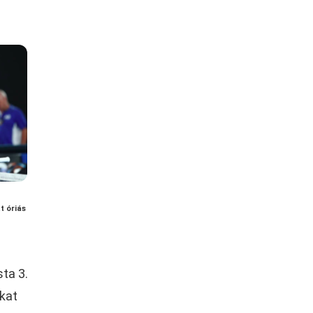
t óriás
sta 3.
ikat