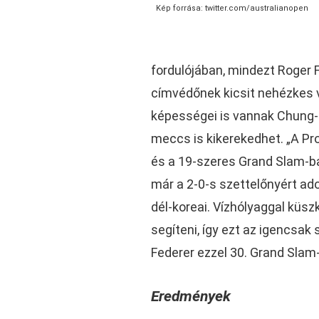
Kép forrása: twitter.com/australianopen
fordulójában, mindezt Roger Fe
címvédőnek kicsit nehézkes v
képességei is vannak Chung-
meccs is kikerekedhet. „A P
és a 19-szeres Grand Slam-baj
már a 2-0-s szettelőnyért ad
dél-koreai. Vízhólyaggal küsz
segíteni, így ezt az igencsa
Federer ezzel 30. Grand Slam-
Eredmények