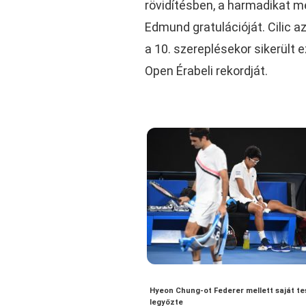
rövidítésben, a harmadikat m
Edmund gratulációját. Cilic a
a 10. szereplésekor sikerült e
Open Érabeli rekordját.
Hyeon Chung-ot Federer mellett saját tes
legyőzte