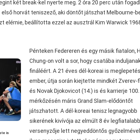
egint két break-kel nyerte meg. 2 óra 20 perc után foga
z első horvát teniszező, aki döntőt játszhat Melbourne-b
zt elérnie, beállította ezzel az ausztrál Kim Warwick 196
Pénteken Federeren és egy másik fiatalon, 
Chung-on volt a sor, hogy csatába induljana
fináléért. A 21 éves dél-koreai is meglepeté
ember, útja során kiejtette mindkét Zverev-f
és Novak Djokovicot (14.) is és karrierje 100.
mérkőzésén máris Grand Slam-elődöntőt
játszhatott. A dél-koreai tenisz legnagyobb
sikerének kivívója az elmúlt 8 év legfiatalab
versenyzője lett negyeddöntős győzelmével,
te is