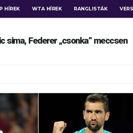
P HÍREK
WTA HÍREK
RANGLISTÁK
VER
ic sima, Federer „csonka” meccsen