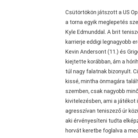
Csütörtökön játszott a US O
a torna egyik meglepetés szer
Kyle Edmunddal. A brit tenisz
karrierje eddigi legnagyobb 
Kevin Andersont (11.) és Grigo
kiejtette korábban, ám a hór
túl nagy falatnak bizonyult. 
kissé, mintha önmagára talál
szemben, csak nagyobb min
kivitelezésben, ami a játékot il
agresszívan teniszező úr közül
aki érvényesíteni tudta elképz
horvát keretbe foglalva a mec