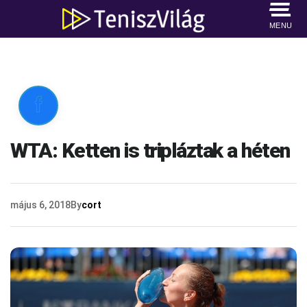
MENU

WTA: Ketten is tripláztak a héten
május 6, 2018
By
cort