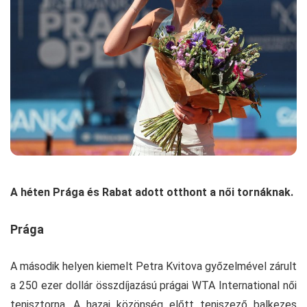
A héten Prága és Rabat adott otthont a női tornáknak.
Prága
A második helyen kiemelt Petra Kvitova győzelmével zárult
a 250 ezer dollár összdíjazású prágai WTA International női
tenisztorna. A hazai közönség előtt teniszező balkezes