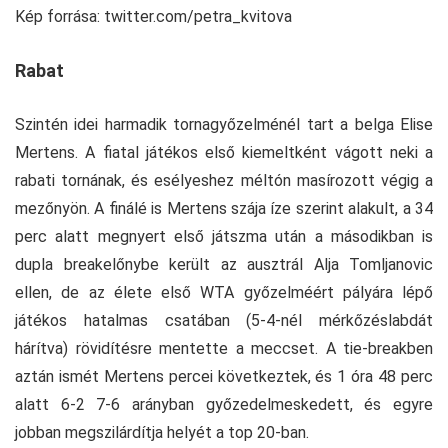
Kép forrása: twitter.com/petra_kvitova
Rabat
Szintén idei harmadik tornagyőzelménél tart a belga Elise
Mertens. A fiatal játékos első kiemeltként vágott neki a
rabati tornának, és esélyeshez méltón masírozott végig a
mezőnyön. A finálé is Mertens szája íze szerint alakult, a 34
perc alatt megnyert első játszma után a másodikban is
dupla breakelőnybe került az ausztrál Alja Tomljanovic
ellen, de az élete első WTA győzelméért pályára lépő
játékos hatalmas csatában (5-4-nél mérkőzéslabdát
hárítva) rövidítésre mentette a meccset. A tie-breakben
aztán ismét Mertens percei következtek, és 1 óra 48 perc
alatt 6-2 7-6 arányban győzedelmeskedett, és egyre
jobban megszilárdítja helyét a top 20-ban.