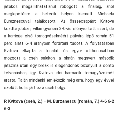
játékos megállíthatatlanul robogott a fináléig, ahol
meglepetésre a hetedik helyen kiemelt Michaela
Buraznescuval találkozott. Az összecsapást Kvitova
kezdte jobban, villámgyorsan 3-0-ás előnyre tett szert, de
a karrierje első tornagyőzelméért pályára lépő román 51
perc alatt 6-4 arányban fordítani tudott. A folytatásban
Kvitova elkapta a fonalat, és egyre otthonosabban
mozgott a cseh salakon, a simán megnyert második
játszma után egy break is elegendőnek bizonyult a döntő
felvonásban, így Kvitova idei harmadik tornagyőzelmét
aratta. Talán mindenki emlékszik még arra, hogy egy évvel
ezelőtt hol is járt ez a cseh hölgy.
P. Kvitova (cseh, 2.) – M. Burzanescu (román, 7.) 4-6 6-2
6-3