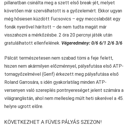
pillanatban csinálta meg a szett első break-jét, melyet
követően már szerválhatott is a győzelemért. Ekkor ugyan
még hősiesen küzdött Fucsovics – egy meccslabdát egy
fonák nyerővel hárított – de nem tudta magát már
visszahozni a mérkőzésbe. 2 óra 20 percnyi játék után
gratulálhatott ellenfelének.
Végeredmény: 0/6 6/1 2/6 3/6
Pálcát természetesen nem szabad törni a feje felett,
hiszen nem akármilyen előzménnyel, pályafutása első ATP-
tornagyőzelmével (Genf) érkezett meg pályafutása első
Roland Garrosára, s idén gyakorlatilag minden ATP-
versenyen való szereplés pontnyereséget jelent számára a
világranglistán, ahol nem mellesleg múlt heti sikerével a 45.
helyre ugrott előre.
KÖVETKEZHET A FÜVES PÁLYÁS SZEZON!