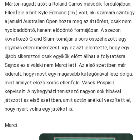
Márton ragadt ütőt a Roland Garros második fordulójában.
Ellenfele a brit Kyle Edmund (16.) volt, aki számára szintúgy
a januári Australian Open hozta meg az áttörést, csak nem
nyolcaddöntő, hanem elődöntő formájában. A szezon
következő Grand Slam-tornáján a sors összehozott egy
egymás elleni mérkőzést, így ez azt jelentette, hogy egy
újabb sikersztori csak egyikük előtt állhat a folytatásra.
Sajnos ez a valaki nem Marci lett. Az első szettben már
kiderült, hogy most egy magasabb kategóriával lesz dolga,
mint amilyet előző körös ellenfele, Vasek Pospisil
képviselt. A nyíregyházi teniszező nagyon sok hibával
játszott az első szettben, amit aztán anélkül veszített el,
hogy nyert volna egy játékot is.
Marci