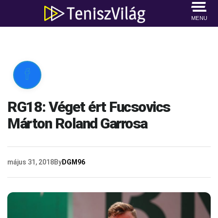
MENU

RG18: Véget ért Fucsovics
Márton Roland Garrosa
május 31, 2018
By
DGM96