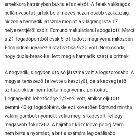
amekkora hátrányban bukta el az elsőt. A felek valóságos
hullámvasutat jártak be a meccs huzamosabb szakaszáig,
hiszen a harmadik játszma megint a világranglista 17.
helyezettjéről szólt. Edmund makulátlanul adogatott: Marci
a 21 fogadópontból csak 5-öt tudott megnyerni, miközben
Edmundnál ugyanez a statisztika 9/20 volt. Nem csoda,
hogy dupla-break-kel lett meg a harmadik szett a britnek.
A negyedik, s egyben utolsó játszma volt a legszorosabb. A
magyar teniszező felvette a kesztyűt, de a kecsegtető
szituációkban nem tudta megnyerni a pontokat.
Legnagyobb lehetősége 2/2-nél volt, amikor eljutott
semmi-40-ig fogadóként, de ezt követően Edmund mintha
valami gombot nyomott volna meg, s kapcsolt fel egy
magasabb fokozatra. A hajrához közeledve pedig Marci
nem bírta a nyomást, a brit a számára legideálisabb