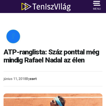
MENU

ATP-ranglista: Száz ponttal még
mindig Rafael Nadal az élen
június 11, 2018
By
cort