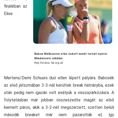
fináléban az
Elise
Babos Melbourne után tudott ismét tornát nyerni
Mladenovic oldalán
Kép forrása: lta.org.uk
Mertens/Demi Schuurs duó ellen lépett pályára. Babosék
az első játszmában 3-3-nál kerültek break hátrányba, ezek
után pedig nem igazán volt esélyük a visszazárkózásra. A
folytatásban már jobban összeszedte magát az első
kiemelt páros, akik a 3-2-nél megszerzett, szetten belüli
második breaket már nem pazarolták el, így