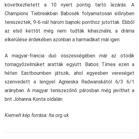
következhetett a 10 nyert pontig tartó lezárás. A
Champions Tiebreakban Babosék folyamatosan előnyben
teniszeztek, 9-6-nál három bajnoki ponthoz jutottak. Ebből
az első kettőt még nem tudták kihasználni, a dráma
elkerülése érdekében azonban a harmadikat már igen.
A magyar-francia duó összességében már az ötödik
tornagyőzelmüket aratták együtt. Babos Tímea ezen a
héten Eastbournben játszik, ahol egyesben vereséget
szenvedett a lengyel Agnieska Radwanskától 6/3 6/1
arányban. A magyar teniszezőnő párosban még javíthat a
brit Johanna Konta oldalán.
Kiemelt kép forrása: lta.org.uk