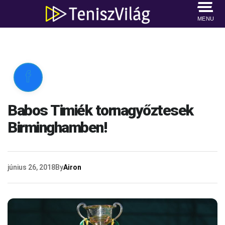
MENU

Babos Timiék tornagyőztesek
Birminghamben!
június 26, 2018
By
Airon