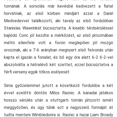
tornának. A sorsolás már kevésbé kedvezett a fiatal
horvátnak, az első körben mindjárt azzal a Daniil
Medvedevvel találkozott, aki tavaly az első fordulóban
Stanislas Wawrinkát búcsúztatta. A kisebb térdsérüléssel
bajlódó Coric jól kezdte a mérkőzést, az első játszmában
méltó ellenfele volt a füvön meglepően jól mozgó
orosznak, aki a 7-6 arányban megnyert első felvonás után
kapta el igazán a fonalat, és bő egy óra alatt 6-2 6-2-vel
abszolválta a hátralévő két szettet, ezzel búcsúztatva a
férfi verseny egyik titkos esélyesét.
Sima győzelemmel jutott a következő fordulóba a két
évvel ezelőtti döntős Milos Raonic. A kanadai játékos
hosszú sérülés után a stuttgarti tornán játszott ismét
meggyőzően, és úgy tűnik ezt a nagyszerű formáját át
tudta menteni Wimbledonra is. Raonic a hazai Liam Broady