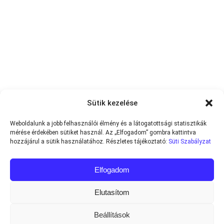
Sütik kezelése
Weboldalunk a jobb felhasználói élmény és a látogatottsági statisztikák
mérése érdekében sütiket használ. Az „Elfogadom” gombra kattintva
hozzájárul a sütik használatához. Részletes tájékoztató:
Süti Szabályzat
Elfogadom
Elutasítom
Beállítások
Minden jog fenntartva © 2013-2026
Teniszvilag.com
|
Impresszum
|