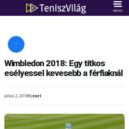
MENU

Wimbledon 2018: Egy titkos
esélyessel kevesebb a férfiaknál
július 2, 2018
By
cort