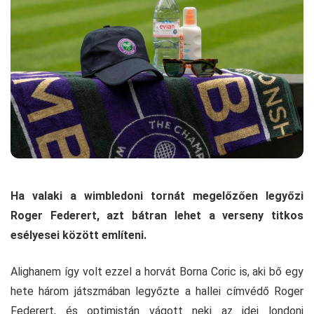
Ha valaki a wimbledoni tornát megelőzően legyőzi
Roger Federert, azt bátran lehet a verseny titkos
esélyesei között említeni.
Alighanem így volt ezzel a horvát Borna Coric is, aki bő egy
hete három játszmában legyőzte a hallei címvédő Roger
Federert, és optimistán vágott neki az idei londoni