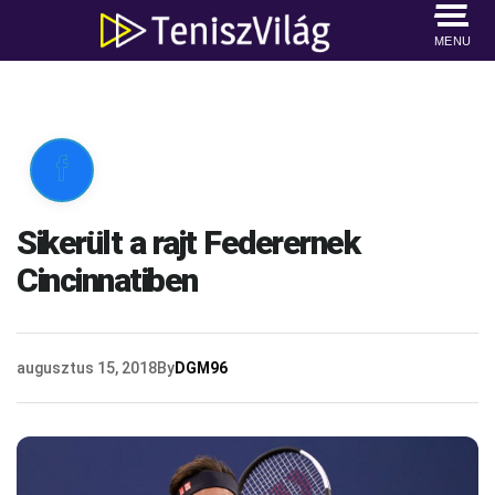
MENU

Sikerült a rajt Federernek
Cincinnatiben
augusztus 15, 2018
By
DGM96