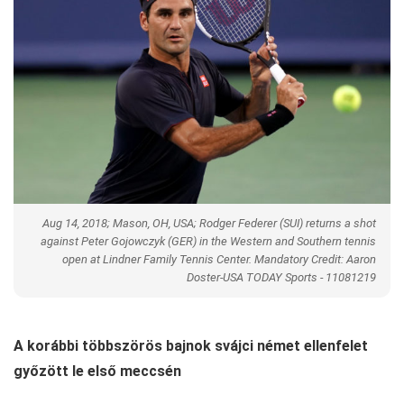
Aug 14, 2018; Mason, OH, USA; Rodger Federer (SUI) returns a shot
against Peter Gojowczyk (GER) in the Western and Southern tennis
open at Lindner Family Tennis Center. Mandatory Credit: Aaron
Doster-USA TODAY Sports - 11081219
A korábbi többszörös bajnok svájci német ellenfelet
győzött le első meccsén