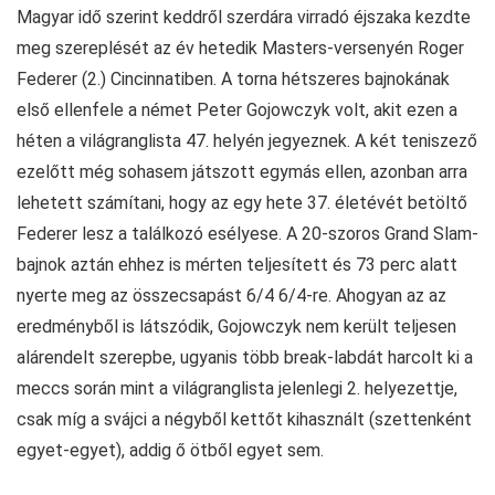
Magyar idő szerint keddről szerdára virradó éjszaka kezdte
meg szereplését az év hetedik Masters-versenyén Roger
Federer (2.) Cincinnatiben. A torna hétszeres bajnokának
első ellenfele a német Peter Gojowczyk volt, akit ezen a
héten a világranglista 47. helyén jegyeznek. A két teniszező
ezelőtt még sohasem játszott egymás ellen, azonban arra
lehetett számítani, hogy az egy hete 37. életévét betöltő
Federer lesz a találkozó esélyese. A 20-szoros Grand Slam-
bajnok aztán ehhez is mérten teljesített és 73 perc alatt
nyerte meg az összecsapást 6/4 6/4-re. Ahogyan az az
eredményből is látszódik, Gojowczyk nem került teljesen
alárendelt szerepbe, ugyanis több break-labdát harcolt ki a
meccs során mint a világranglista jelenlegi 2. helyezettje,
csak míg a svájci a négyből kettőt kihasznált (szettenként
egyet-egyet), addig ő ötből egyet sem.