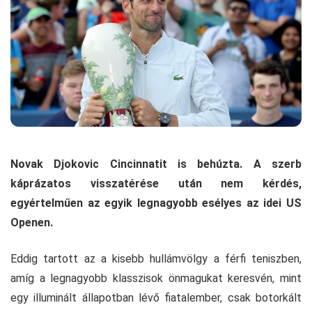
Novak Djokovic Cincinnatit is behúzta. A szerb
kápráz
atos visszat
érése után nem kérdés,
egyértelműen az egyik legnagyobb esélyes az idei US
Openen.
Eddig tartott az a kisebb hullámvölgy a férfi teniszben,
amíg a legnagyobb klasszisok önmagukat keresvén, mint
egy illuminált állapotban lévő fiatalember, csak botorkált