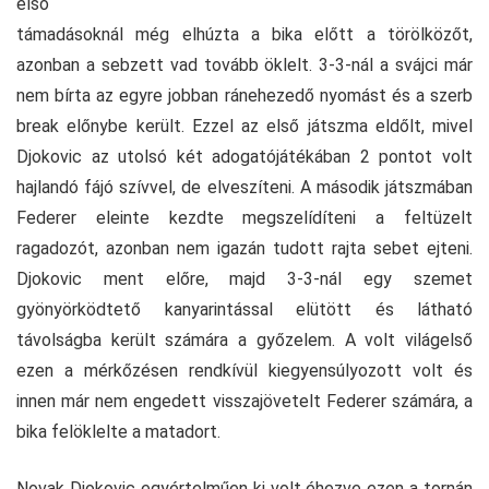
első
támadásoknál még elhúzta a bika előtt a törölközőt,
azonban a sebzett vad tovább öklelt. 3-3-nál a svájci már
nem bírta az egyre jobban ránehezedő nyomást és a szerb
break előnybe került. Ezzel az első játszma eldőlt, mivel
Djokovic az utolsó két adogatójátékában 2 pontot volt
hajlandó fájó szívvel, de elveszíteni. A második játszmában
Federer eleinte kezdte megszelídíteni a feltüzelt
ragadozót, azonban nem igazán tudott rajta sebet ejteni.
Djokovic ment előre, majd 3-3-nál egy szemet
gyönyörködtető kanyarintással elütött és látható
távolságba került számára a győzelem. A volt világelső
ezen a mérkőzésen rendkívül kiegyensúlyozott volt és
innen már nem engedett visszajövetelt Federer számára, a
bika felöklelte a matadort.
Novak Djokovic egyértelműen ki volt éhezve ezen a tornán