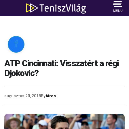
MENU

ATP Cincinnati: Visszatért a régi
Djokovic?
augusztus 20, 2018
By
Airon