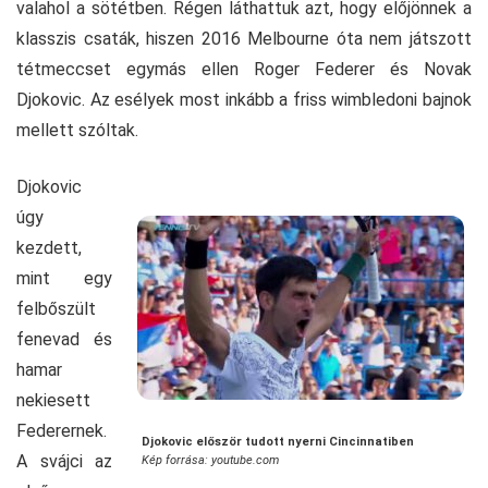
valahol a sötétben. Régen láthattuk azt, hogy előjönnek a
klasszis csaták, hiszen 2016 Melbourne óta nem játszott
tétmeccset egymás ellen Roger Federer és Novak
Djokovic. Az esélyek most inkább a friss wimbledoni bajnok
mellett szóltak.
Djokovic
úgy
kezdett,
mint egy
felbőszült
fenevad és
hamar
nekiesett
Federernek.
Djokovic először tudott nyerni Cincinnatiben
A svájci az
Kép forrása: youtube.com