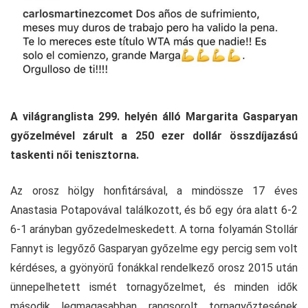
A világranglista 299. helyén álló Margarita Gasparyan
győzelmével zárult a 250 ezer dollár összdíjazású
taskenti női tenisztorna.
Az orosz hölgy honfitársával, a mindössze 17 éves
Anastasia Potapovával találkozott, és bő egy óra alatt 6-2
6-1 arányban győzedelmeskedett. A torna folyamán Stollár
Fannyt is legyőző Gasparyan győzelme egy percig sem volt
kérdéses, a gyönyörű fonákkal rendelkező orosz 2015 után
ünnepelhetett ismét tornagyőzelmet, és minden idők
második legmagasabban rangsorolt tornagyőztesének