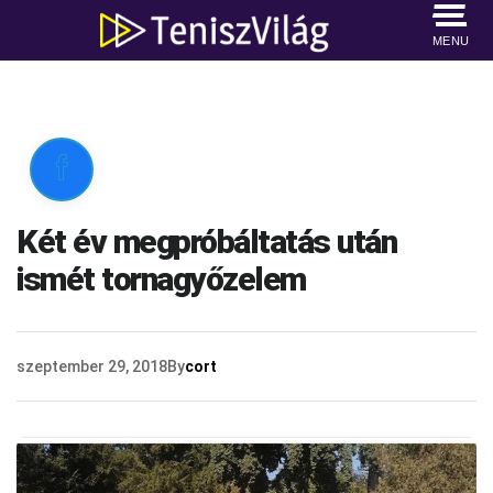
MENU

Két év megpróbáltatás után
ismét tornagyőzelem
szeptember 29, 2018
By
cort