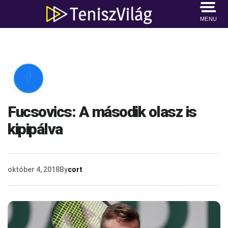
MENU

Fucsovics: A második olasz is
kipipálva
október 4, 2018
By
cort