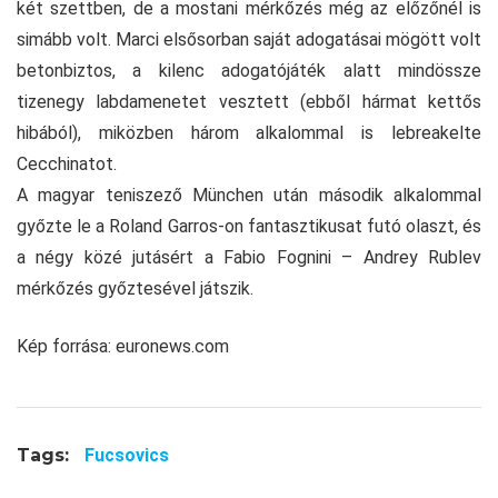
két szettben, de a mostani mérkőzés még az előzőnél is
simább volt. Marci elsősorban saját adogatásai mögött volt
betonbiztos, a kilenc adogatójáték alatt mindössze
tizenegy labdamenetet vesztett (ebből hármat kettős
hibából), miközben három alkalommal is lebreakelte
Cecchinatot.
A magyar teniszező München után második alkalommal
győzte le a Roland Garros-on fantasztikusat futó olaszt, és
a négy közé jutásért a Fabio Fognini – Andrey Rublev
mérkőzés győztesével játszik.
Kép forrása: euronews.com
Tags:
Fucsovics