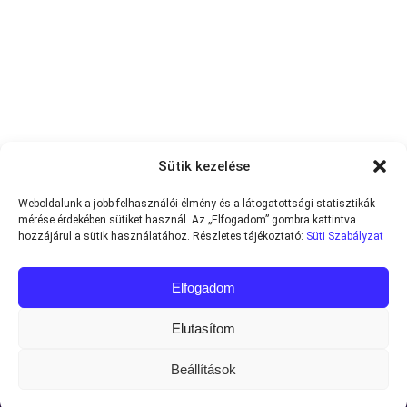
Sütik kezelése
Weboldalunk a jobb felhasználói élmény és a látogatottsági statisztikák
mérése érdekében sütiket használ. Az „Elfogadom” gombra kattintva
hozzájárul a sütik használatához. Részletes tájékoztató:
Süti Szabályzat
Elfogadom
Elutasítom
Beállítások
Minden jog fenntartva © 2013-2026
Teniszvilag.com
|
Impresszum
|
Adatvédelmi Tájékoztató
|
Süti Szabályzat