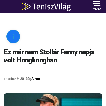
MENU

Ez már nem Stollár Fanny napja
volt Hongkongban
október 9, 2018
By
Airon