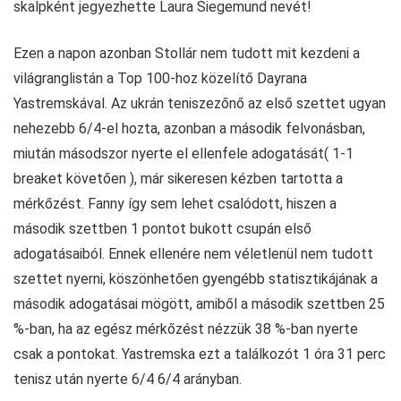
skalpként jegyezhette Laura Siegemund nevét!
Ezen a napon azonban Stollár nem tudott mit kezdeni a
világranglistán a Top 100-hoz közelítő Dayrana
Yastremskával. Az ukrán teniszezőnő az első szettet ugyan
nehezebb 6/4-el hozta, azonban a második felvonásban,
miután másodszor nyerte el ellenfele adogatását( 1-1
breaket követően ), már sikeresen kézben tartotta a
mérkőzést. Fanny így sem lehet csalódott, hiszen a
második szettben 1 pontot bukott csupán első
adogatásaiból. Ennek ellenére nem véletlenül nem tudott
szettet nyerni, köszönhetően gyengébb statisztikájának a
második adogatásai mögött, amiből a második szettben 25
%-ban, ha az egész mérkőzést nézzük 38 %-ban nyerte
csak a pontokat. Yastremska ezt a találkozót 1 óra 31 perc
tenisz után nyerte 6/4 6/4 arányban.