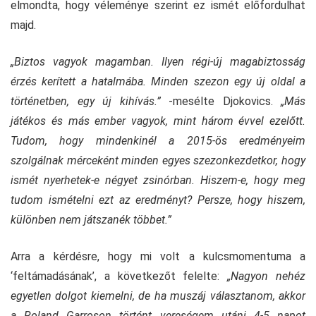
elmondta, hogy véleménye szerint ez ismét előfordulhat
majd.
„Biztos vagyok magamban. Ilyen régi-új magabiztosság
érzés kerített a hatalmába. Minden szezon egy új oldal a
történetben, egy új kihívás.”
-mesélte Djokovics.
„Más
játékos és más ember vagyok, mint három évvel ezelőtt.
Tudom, hogy mindenkinél a 2015-ös eredményeim
szolgálnak mérceként minden egyes szezonkezdetkor, hogy
ismét nyerhetek-e négyet zsinórban. Hiszem-e, hogy meg
tudom ismételni ezt az eredményt? Persze, hogy hiszem,
különben nem játszanék többet.”
Arra a kérdésre, hogy mi volt a kulcsmomentuma a
‘feltámadásának’, a következőt felelte:
„Nagyon nehéz
egyetlen dolgot kiemelni, de ha muszáj választanom, akkor
a Roland Garroson történt vereségem utáni 4-5 napot