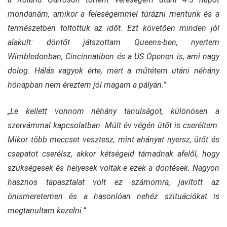
mondanám, amikor a feleségemmel túrázni mentünk és a
természetben töltöttük az időt. Ezt követően minden jól
alakult: döntőt játszottam Queens-ben, nyertem
Wimbledonban, Cincinnatiben és a US Openen is, ami nagy
dolog. Hálás vagyok érte, mert a műtétem utáni néhány
hónapban nem éreztem jól magam a pályán.”
„Le kellett vonnom néhány tanulságot, különösen a
szervámmal kapcsolatban. Múlt év végén ütőt is cseréltem.
Mikor több meccset vesztesz, mint ahányat nyersz, ütőt és
csapatot cserélsz, akkor kétségeid támadnak afelől, hogy
szükségesek és helyesek voltak-e ezek a döntések. Nagyon
hasznos tapasztalat volt ez számomra, javított az
önismeretemen és a hasonlóan nehéz szituációkat is
megtanultam kezelni.”