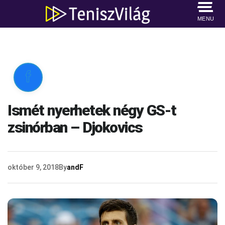
MENU

Ismét nyerhetek négy GS-t
zsinórban – Djokovics
október 9, 2018
By
andF