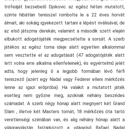
trófeáját bezsebelő Djokovic az egész héten mutatott,
szinte hibátlan tenisszel rombolta le a 22 éves horvát
álmait, aki sokáig igyekezett tartani a lépést riválisával, de
az első játszma derekán, valamint a második szett elején
elbukott adogatójáték megpecsételte a sorsát. A szerb
játékos az egész torna ideje alatt egyetlen alkalommal
sem vesztette el az adogatását (47 adogatójáték alatt
lett volna erre alkalma ellenfeleinek), és egyértelmű jelét
adta, hogy jelenleg ő a legjobb formában lévő férfi
teniszező (azért egy Nadal vagy Federer elleni mérkőzés
lenne az igazi erőpróba). Ha valakit a mutatott játék
esetleg nem győzne meg, azoknak néhány beszédes
számadat. A szerb négy hónap alatt megnyert két Grand
Slam , illetve két Masters tornát, 18 mérkőzés óta tartó
veretlenségi szériában van, és alig néhány hónap alatt a
világranglistán felzárkózott a világelső Rafael Nadal