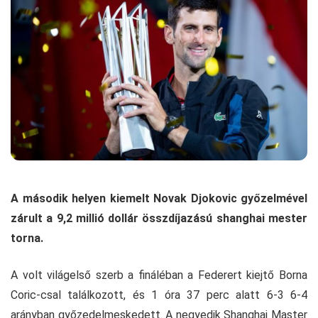
A második helyen kiemelt Novak Djokovic győzelmével
zárult a 9,2 millió dollár összdíjazású shanghai mester
torna.
A volt világelső szerb a fináléban a Federert kiejtő Borna
Coric-csal találkozott, és 1 óra 37 perc alatt 6-3 6-4
arányban győzedelmeskedett. A negyedik Shanghai Master