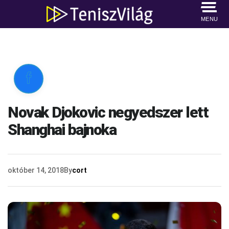
MENU

Novak Djokovic negyedszer lett
Shanghai bajnoka
október 14, 2018
By
cort