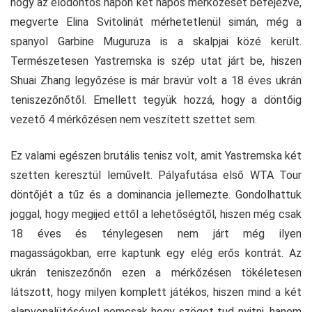
hogy az elődöntős napon két napos mérkőzését befejezve,
megverte Elina Svitolinát mérhetetlenül simán, még a
spanyol Garbine Muguruza is a skalpjai közé került.
Természetesen Yastremska is szép utat járt be, hiszen
Shuai Zhang legyőzése is már bravúr volt a 18 éves ukrán
teniszezőnőtől. Emellett tegyük hozzá, hogy a döntőig
vezető 4 mérkőzésen nem veszített szettet sem.
Ez valami egészen brutális tenisz volt, amit Yastremska két
szetten keresztül leművelt. Pályafutása első WTA Tour
döntőjét a tűz és a dominancia jellemezte. Gondolhattuk
joggal, hogy megijed ettől a lehetőségtől, hiszen még csak
18 éves és ténylegesen nem járt még ilyen
magasságokban, erre kaptunk egy elég erős kontrát. Az
ukrán teniszezőnőn ezen a mérkőzésen tökéletesen
látszott, hogy milyen komplett játékos, hiszen mind a két
alapvonalütésével nemcsak hogy szöget tud nyitni, hanem