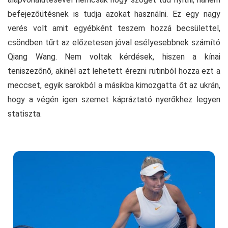
befejezőütésnek is tudja azokat használni. Ez egy nagy
verés volt amit egyébként teszem hozzá becsülettel,
csöndben tűrt az előzetesen jóval esélyesebbnek számító
Qiang Wang. Nem voltak kérdések, hiszen a kínai
teniszezőnő, akinél azt lehetett érezni rutinból hozza ezt a
meccset, egyik sarokból a másikba kimozgatta őt az ukrán,
hogy a végén igen szemet kápráztató nyerőkhez legyen
statiszta.