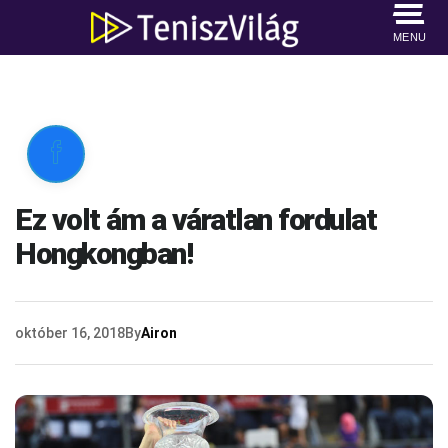
MENU

Ez volt ám a váratlan fordulat
Hongkongban!
október 16, 2018
By
Airon