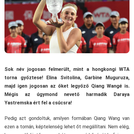
Sok név jogosan felmerült, mint a hongkongi WTA
torna győztese! Elina Svitolina, Garbine Muguruza,
majd igen jogosan az őket legyőző Qiang Wangé is.
Mégis az úgymond nevető harmadik Daraya
Yastremska ért fel a csúcsra!
Pedig azt gondoltuk, amilyen formában Qiang Wang van
ezen a tornán, képtelenség lehet őt megállítani. Nem elég,