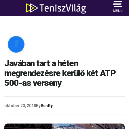
MENU

Javában tart a héten
megrendezésre kerülő két ATP
500-as verseny
október 23, 2018
By
SchGy