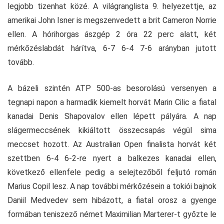
legjobb tizenhat közé. A világranglista 9. helyezettje, az
amerikai John Isner is megszenvedett a brit Cameron Norrie
ellen. A hórihorgas ászgép 2 óra 22 perc alatt, két
mérkőzéslabdát hárítva, 6-7 6-4 7-6 arányban jutott
tovább.
A bázeli szintén ATP 500-as besorolású versenyen a
tegnapi napon a harmadik kiemelt horvát Marin Cilic a fiatal
kanadai Denis Shapovalov ellen lépett pályára. A nap
slágermeccsének kikiáltott összecsapás végül sima
meccset hozott. Az Australian Open finalista horvát két
szettben 6-4 6-2-re nyert a balkezes kanadai ellen,
következő ellenfele pedig a selejtezőből feljutó román
Marius Copil lesz. A nap további mérkőzésein a tokiói bajnok
Daniil Medvedev sem hibázott, a fiatal orosz a gyenge
formában teniszező német Maximilian Marterer-t győzte le