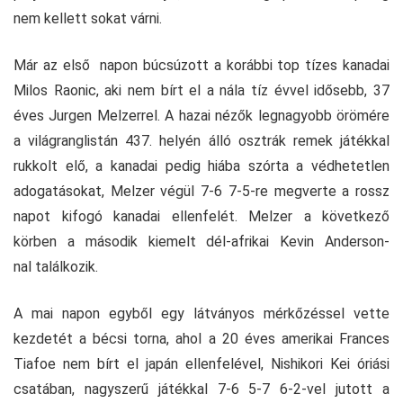
nem kellett sokat várni.
Már az első napon búcsúzott a korábbi top tízes kanadai
Milos Raonic, aki nem bírt el a nála tíz évvel idősebb, 37
éves Jurgen Melzerrel. A hazai nézők legnagyobb örömére
a világranglistán 437. helyén álló osztrák remek játékkal
rukkolt elő, a kanadai pedig hiába szórta a védhetetlen
adogatásokat, Melzer végül 7-6 7-5-re megverte a rossz
napot kifogó kanadai ellenfelét. Melzer a következő
körben a második kiemelt dél-afrikai Kevin Anderson-
nal találkozik.
A mai napon egyből egy látványos mérkőzéssel vette
kezdetét a bécsi torna, ahol a 20 éves amerikai Frances
Tiafoe nem bírt el japán ellenfelével, Nishikori Kei óriási
csatában, nagyszerű játékkal 7-6 5-7 6-2-vel jutott a