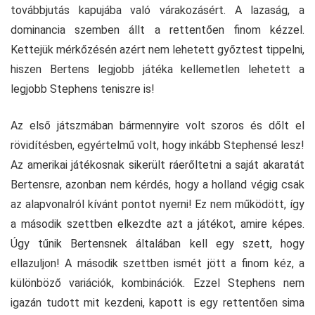
továbbjutás kapujába való várakozásért. A lazaság, a
dominancia szemben állt a rettentően finom kézzel.
Kettejük mérkőzésén azért nem lehetett győztest tippelni,
hiszen Bertens legjobb játéka kellemetlen lehetett a
legjobb Stephens teniszre is!
Az első játszmában bármennyire volt szoros és dőlt el
rövidítésben, egyértelmű volt, hogy inkább Stephensé lesz!
Az amerikai játékosnak sikerült ráerőltetni a saját akaratát
Bertensre, azonban nem kérdés, hogy a holland végig csak
az alapvonalról kívánt pontot nyerni! Ez nem működött, így
a második szettben elkezdte azt a játékot, amire képes.
Úgy tűnik Bertensnek általában kell egy szett, hogy
ellazuljon! A második szettben ismét jött a finom kéz, a
különböző variációk, kombinációk. Ezzel Stephens nem
igazán tudott mit kezdeni, kapott is egy rettentően sima