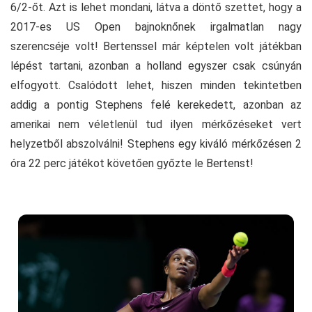
6/2-őt. Azt is lehet mondani, látva a döntő szettet, hogy a
2017-es US Open bajnoknőnek irgalmatlan nagy
szerencséje volt! Bertenssel már képtelen volt játékban
lépést tartani, azonban a holland egyszer csak csúnyán
elfogyott. Csalódott lehet, hiszen minden tekintetben
addig a pontig Stephens felé kerekedett, azonban az
amerikai nem véletlenül tud ilyen mérkőzéseket vert
helyzetből abszolválni! Stephens egy kiváló mérkőzésen 2
óra 22 perc játékot követően győzte le Bertenst!