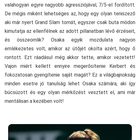
valahogyan egyre nagyobb agressziójával, 7/5-el fordított.
De mégis miként lehetséges az, hogy egy olyan teniszező
aki már nyert Grand Slam tornát, egyszer csak buta módon
kimutatja az ellenfélnek az adott pillanatban lévő érzéseit,
és összeomlik? Osaka egyik mozdulata nagyon
emlékezetes volt, amikor az ütőjét okolta azért, hogy ő
rontott. Ezt ráadásul még akkor tette, amikor vezetett!
Vajon miért kellett ennyire megerősítenie Kerbert és
fokozatosan gyengítenie saját magát? Ez a világbajnokság
minden esetre jó tanulság lehet Osaka számára, aki így
búcsúzott és egy olyan mérkőzést vesztett el, ami már
mentálisan a kezében volt!