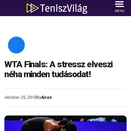
MENU

WTA Finals: A stressz elveszi
néha minden tudásodat!
október 25, 2018
By
Airon