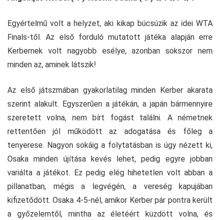
Egyértelmű volt a helyzet, aki kikap búcsúzik az idei WTA
Finals-től. Az első forduló mutatott játéka alapján erre
Kerbernek volt nagyobb esélye, azonban sokszor nem
minden az, aminek látszik!
Az első játszmában gyakorlatilag minden Kerber akarata
szerint alakult. Egyszerűen a játékán, a japán bármennyire
szeretett volna, nem bírt fogást találni. A németnek
rettentően jól működött az adogatása és főleg a
tenyerese. Nagyon sokáig a folytatásban is úgy nézett ki,
Osaka minden újítása kevés lehet, pedig egyre jobban
variálta a játékot. Ez pedig elég hihetetlen volt abban a
pillanatban, mégis a legvégén, a vereség kapujában
kifizetődött. Osaka 4-5-nél, amikor Kerber pár pontra került
a győzelemtől, mintha az életéért küzdött volna, és