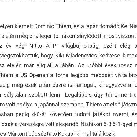
elyen kiemelt Dominic Thiem, és a japán tornádó Kei Nis
év elején még challeger tornákon sínylődött, most viszont
z év végi Nitto ATP- világbajnokság, ezért elég p
Megszokhattuk, hogy Kiki Mladenovics kedvese kimax
sz elején már alig áll a lábán. Az utóbbi évek rossz 
Thiem a US Openen a torna legjobb meccsét vívta bi
pedig még ezek után őszre is tartogat, kihegyezve a l
n súlytalan szokott lenni. Legalábbis úgy tűnt, mert 
em volt esélye a japánnal szemben. Thiem az első játs
ásban pedig 4-0-át követően tudott játékot nyerni, 
z csak a vereségre volt elegendő. Nishikori 6-3 6-1-gyel 
ics Mártont búcsúztató Kukushkinnal találkozik.