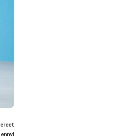
percet
ennyi