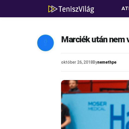
AT
Marciék után nem v

október 26, 2018
By
nemethpe