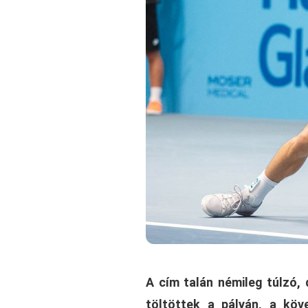
A cím talán némileg túlzó,
töltöttek a pályán, a kö