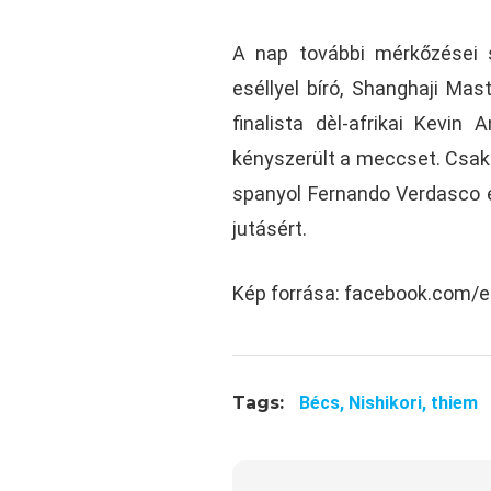
A nap további mérkőzései s
eséllyel bíró, Shanghaji Mas
finalista dèl-afrikai Kevin 
kényszerült a meccset. Csakúg
spanyol Fernando Verdasco e
jutásért.
Kép forrása: facebook.com/
Tags:
Bécs,
Nishikori,
thiem