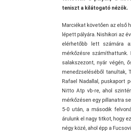
teniszt a kilátogató nézők.
Marciékat követően az első h
lépett pályára. Nishikori az 
elérhetőbb lett számára a
mérkőzésre számíthattunk. 
salakszezont, nyár végén, ő
menedzseléséből tanultak, 
Rafael Nadallal, puskaport 
Nitto Atp vb-re, ahol szinté
mérkőzésen egy pillanatra s
5-0 után, a második felvon
árulunk el nagy titkot, hogy e
négy közé, ahol épp a Fucsov