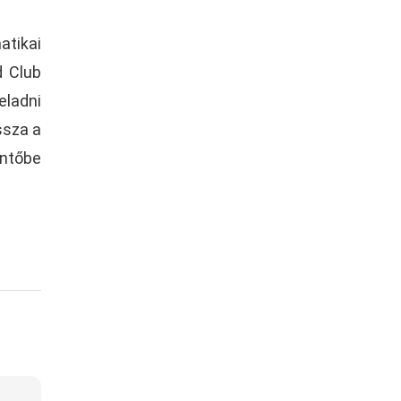
atikai
d Club
eladni
ssza a
öntőbe