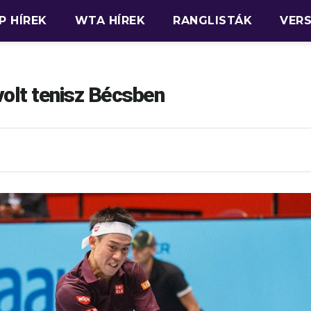
P HÍREK
WTA HÍREK
RANGLISTÁK
VER
olt tenisz Bécsben