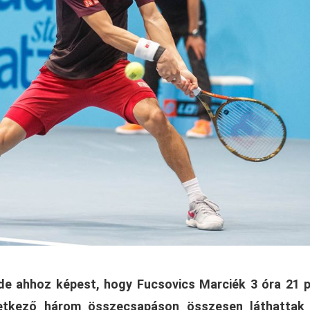
 de ahhoz képest, hogy Fucsovics Marciék 3 óra 21 
vetkező három összecsapáson összesen láthattak 