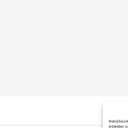
Weboldalunk 
érdekében sü