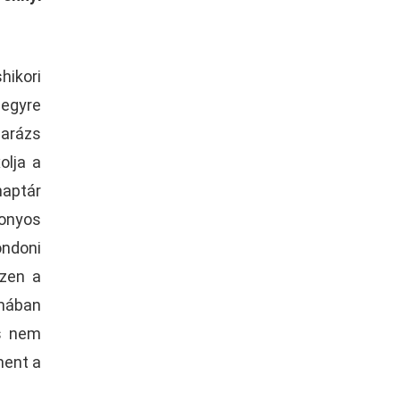
hikori
 egyre
arázs
olja a
naptár
zonyos
ondoni
ezen a
zmában
és nem
ment a