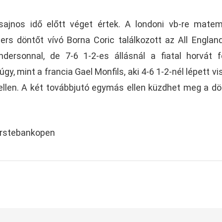
ajnos idő előtt véget értek. A londoni vb-re matem
ters döntőt vívó Borna Coric találkozott az All Englan
Andersonnal, de 7-6 1-2-es állásnál a fiatal horvát f
y, mint a francia Gael Monfils, aki 4-6 1-2-nél lépett vi
llen. A két továbbjutó egymás ellen küzdhet meg a d
erstebankopen