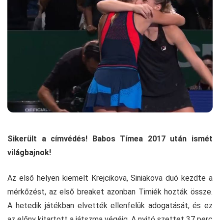
Sikerült a címvédés! Babos Tímea 2017 után ismét
világbajnok!
Az első helyen kiemelt Krejcikova, Siniakova duó kezdte a
mérkőzést, az első breaket azonban Timiék hozták össze.
A hetedik játékban elvették ellenfelük adogatását, és ez
az előny kitartott a játszma végéig. A nyitó szettet 37 perc