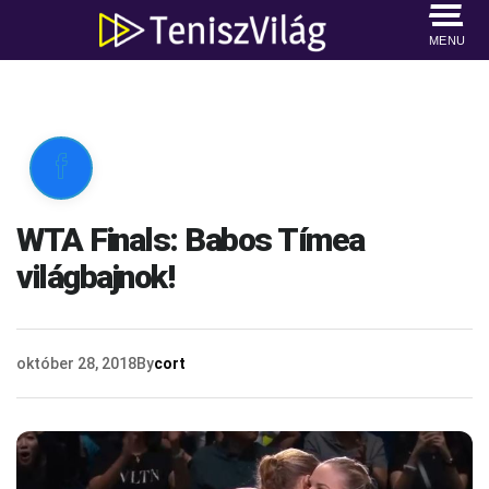
MENU

WTA Finals: Babos Tímea
világbajnok!
október 28, 2018
By
cort