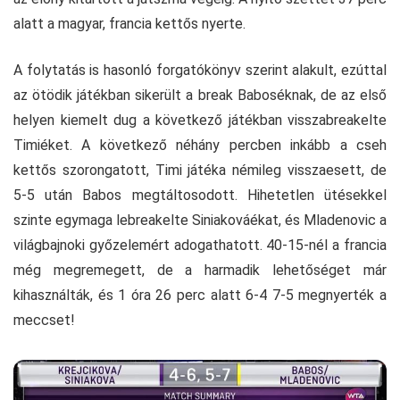
alatt a magyar, francia kettős nyerte.
A folytatás is hasonló forgatókönyv szerint alakult, ezúttal
az ötödik játékban sikerült a break Baboséknak, de az első
helyen kiemelt dug a következő játékban visszabreakelte
Timiéket. A következő néhány percben inkább a cseh
kettős szorongatott, Timi játéka némileg visszaesett, de
5-5 után Babos megtáltosodott. Hihetetlen ütésekkel
szinte egymaga lebreakelte Siniakováékat, és Mladenovic a
világbajnoki győzelemért adogathatott. 40-15-nél a francia
még megremegett, de a harmadik lehetőséget már
kihasználták, és 1 óra 26 perc alatt 6-4 7-5 megnyerték a
meccset!