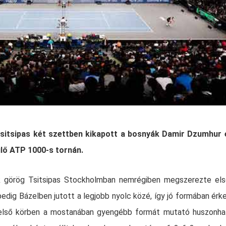
itsipas két szettben kikapott a bosnyák Damir Dzumhur e
lő ATP 1000-s tornán.
dik görög Tsitsipas Stockholmban nemrégiben megszerezte el
edig Bázelben jutott a legjobb nyolc közé, így jó formában érk
z első körben a mostanában gyengébb formát mutató huszonha