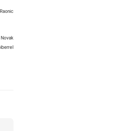
 Raonic
b Novak
iberrel