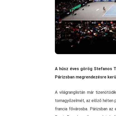
A húsz éves görög Stefanos Ts
Párizsban megrendezésre kerü
A világranglistán már tizenötö
tornagyőzelmét, az előző héten p
francia fővárosba. Párizsban a