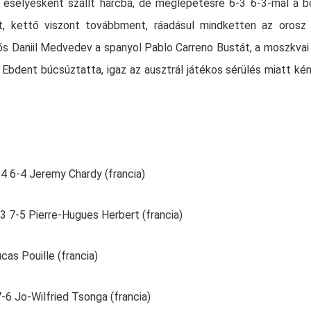
 esélyesként szállt harcba, de meglepetésre 6-3 6-3-mal a b
tt, kettő viszont továbbment, ráadásul mindketten az orosz
ős Daniil Medvedev a spanyol Pablo Carreno Bustát, a moszkvai
bdent búcsúztatta, igaz az ausztrál játékos sérülés miatt ké
4 6-4 Jeremy Chardy (francia)
-3 7-5 Pierre-Hugues Herbert (francia)
cas Pouille (francia)
7-6 Jo-Wilfried Tsonga (francia)