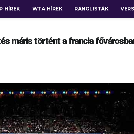
P HÍREK
WTA HÍREK
RANGLISTÁK
VER
s máris történt a francia fővárosba