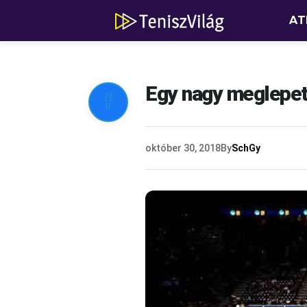
AT
Egy nagy meglepeté

október 30, 2018
By
SchGy