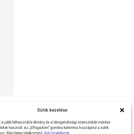
Sütik kezelése
a jobb felhasználói élmény és a látogatottsági statisztikák mérése
tiket használ. Az „Elfogadom” gombra kattintva hozzájárul a sütik
oz. Részletes tájékoztató:
Süti Szabályzat