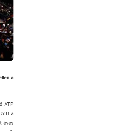
llen a
ső ATP
ezett a
t éves