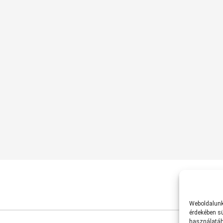
Weboldalunk 
érdekében sü
használatáh