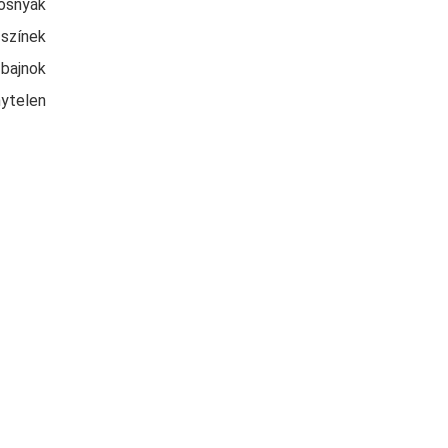
osnyák
 színek
 bajnok
nytelen