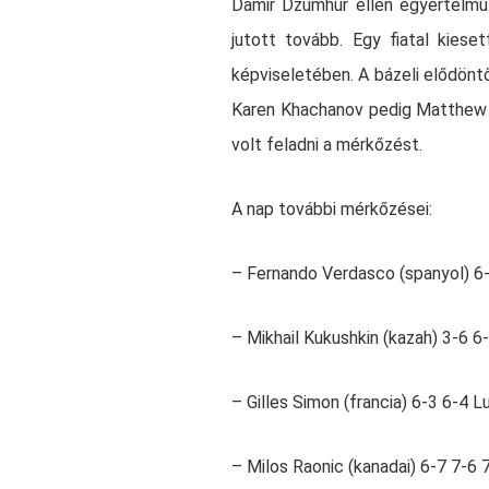
Damir Dzumhur ellen egyértelmű
jutott tovább. Egy fiatal kiese
képviseletében. A bázeli elődönt
Karen Khachanov pedig Matthew E
volt feladni a mérkőzést.
A nap további mérkőzései:
– Fernando Verdasco (spanyol) 6-
– Mikhail Kukushkin (kazah) 3-6 6
– Gilles Simon (francia) 6-3 6-4 Lu
– Milos Raonic (kanadai) 6-7 7-6 