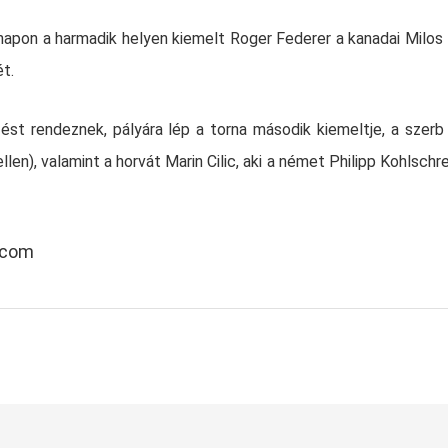
i napon a harmadik helyen kiemelt Roger Federer a kanadai Milos
ét.
st rendeznek, pályára lép a torna második kiemeltje, a szer
len), valamint a horvát Marin Cilic, aki a német Philipp Kohlschre
s.com