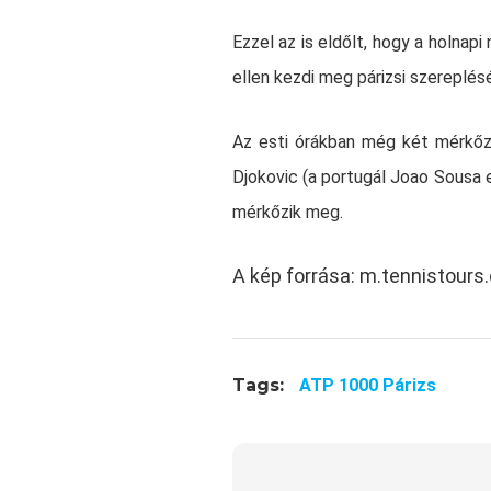
Ezzel az is eldőlt, hogy a holnap
ellen kezdi meg párizsi szereplés
Az esti órákban még két mérkőzé
Djokovic (a portugál Joao Sousa el
mérkőzik meg.
A kép forrása: m.tennistour
Tags:
ATP 1000 Párizs