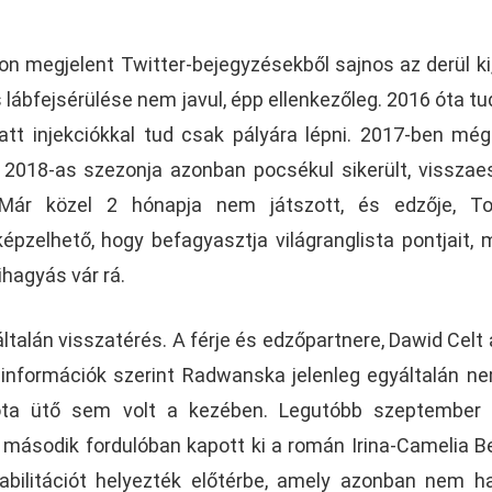
lon megjelent Twitter-bejegyzésekből sajnos az derül ki
bfejsérülése nem javul, épp ellenkezőleg. 2016 óta tu
att injekciókkal tud csak pályára lépni. 2017-ben mé
a 2018-as szezonja azonban pocsékul sikerült, visszae
e. Már közel 2 hónapja nem játszott, és edzője, T
képzelhető, hogy befagyasztja világranglista pontjait, 
ihagyás vár rá.
alán visszatérés. A férje és edzőpartnere, Dawid Celt á
információk szerint Radwanska jelenleg egyáltalán n
óta ütő sem volt a kezében. Legutóbb szeptember 
 második fordulóban kapott ki a román Irina-Camelia B
habilitációt helyezték előtérbe, amely azonban nem h