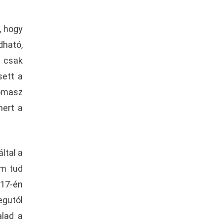
, hogy
dható,
g csak
sett a
omasz
mert a
ltal a
em tud
17-én
egutól
alad a