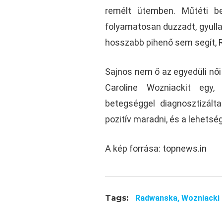
remélt ütemben. Műtéti b
folyamatosan duzzadt, gyullad
hosszabb pihenő sem segít, R
Sajnos nem ő az egyedüli női 
Caroline Wozniackit egy,
betegséggel diagnosztizált
pozitív maradni, és a lehetség
A kép forrása: topnews.in
Tags:
Radwanska,
Wozniacki