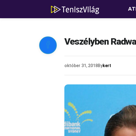
AT
Veszélyben Radwan

október 31, 2018
By
kert