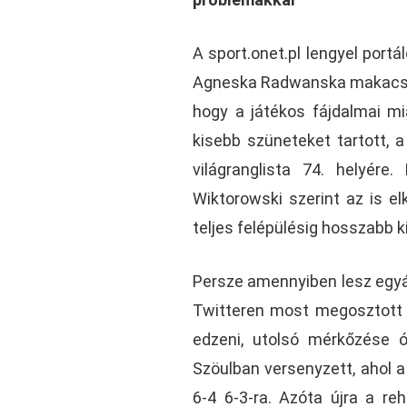
A sport.onet.pl lengyel portá
Agneska Radwanska makacs lá
hogy a játékos fájdalmai mi
kisebb szüneteket tartott, 
világranglista 74. helyér
Wiktorowski szerint az is el
teljes felépülésig hosszabb k
Persze amennyiben lesz egyált
Twitteren most megosztott 
edzeni, utolsó mérkőzése 
Szöulban versenyzett, ahol a
6-4 6-3-ra. Azóta újra a re