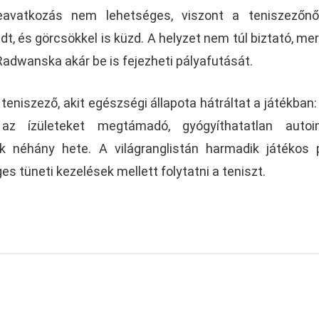
eavatkozás nem lehetséges, viszont a teniszezőnő
t, és görcsökkel is küzd. A helyzet nem túl biztató, mer
adwanska akár be is fejezheti pályafutását.
teniszező, akit egészségi állapota hátráltat a játékban:
 az ízületeket megtámadó, gyógyíthatatlan auto
ak néhány hete. A világranglistán harmadik játékos 
es tüneti kezelések mellett folytatni a teniszt.