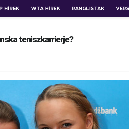
P HÍREK
WTA HÍREK
RANGLISTÁK
VER
ska teniszkarrierje?