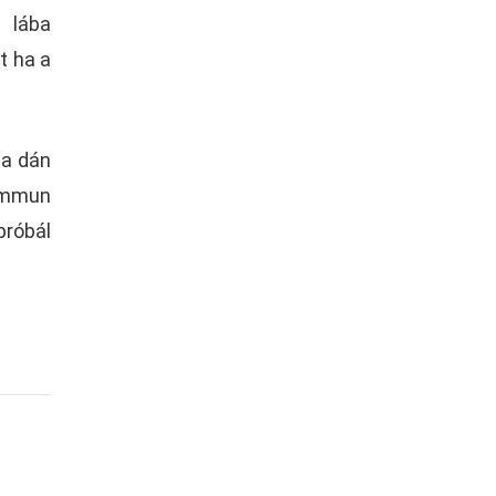
 lába
t ha a
 a dán
immun
próbál