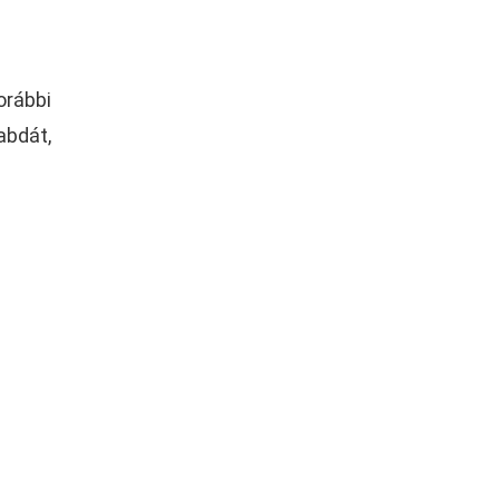
orábbi
abdát,