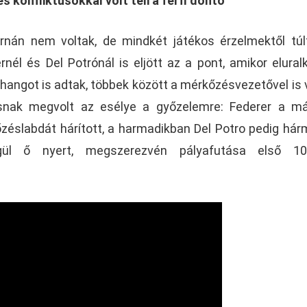
s konfliktusokkal volt teli a férfi döntő
nán nem voltak, de mindkét játékos érzelmektől túl
rnél és Del Potrónál is eljött az a pont, amikor elural
 hangot is adtak, többek között a mérkőzésvezetővel is 
osnak megvolt az esélye a győzelemre: Federer a m
éslabdát hárított, a harmadikban Del Potro pedig hárm
ül ő nyert, megszerezvén pályafutása első 10