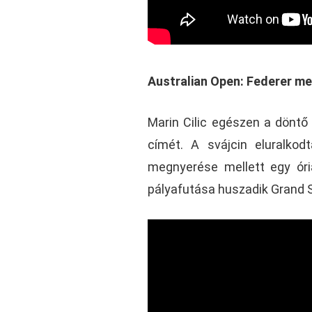
Australian Open: Federer m
Marin Cilic egészen a döntő
címét. A svájcin eluralkod
megnyerése mellett egy óri
pályafutása huszadik Grand S