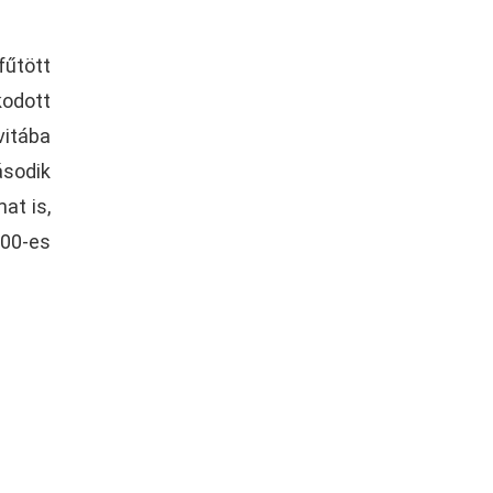
fűtött
kodott
vitába
ásodik
at is,
00-es