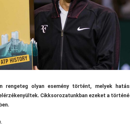
n rengeteg olyan esemény történt, melyek hatás
 elérzékenyültek. Cikksorozatunkban ezeket a történ
ben.
n.