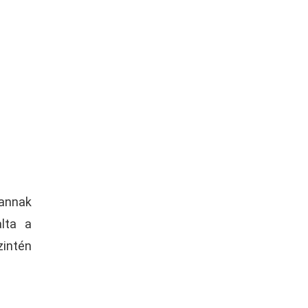
 annak
alta a
zintén