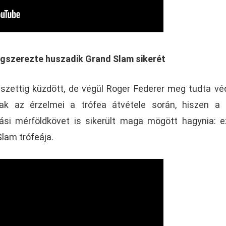
egszerezte huszadik Grand Slam sikerét
 szettig küzdött, de végül Roger Federer meg tudta vé
tak az érzelmei a trófea átvétele során, hiszen a
ási mérföldkövet is sikerült maga mögött hagynia: e
lam trófeája.