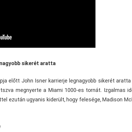
gnagyobb sikerét aratta
a előtt John Isner karrierje legnagyobb sikerét aratta 
átszva megnyerte a Miami 1000-es tornát. Izgalmas i
éttel ezután ugyanis kiderült, hogy felesége, Madison Mc
m