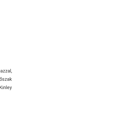
azzal,
dőszak
Kinley