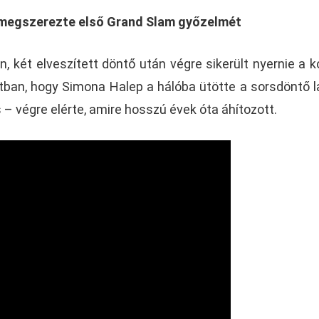
 megszerezte első Grand Slam győzelmét
, két elveszített döntő után végre sikerült nyernie a k
atban, hogy Simona Halep a hálóba ütötte a sorsdöntő l
– végre elérte, amire hosszú évek óta áhítozott.