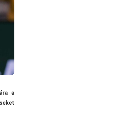
ára a
éseket