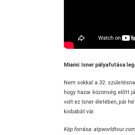
Miami: Isner pályafutása le
Nem sokkal a 32. születésnapj
hogy hazai közönség előtt j
volt ez Isner életében, pár h
kisbabát vár.
Kép forrása: atpworldtour.co