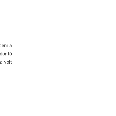
deni a
 döntő
z volt