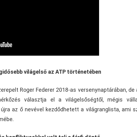
egidősebb világelső az ATP történetében
erepelt Roger Federer 2018-as versenynaptárában, de
rkőzés választja el a világelsőségtől, mégis váll
 újra az ő nevével kezdődhetett a világranglista, ami s
emébe.