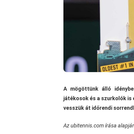
A mögöttünk álló idénybe
játékosok és a szurkolók is
vesszük át időrendi sorrend
Az ubitennis.com írása alapjá