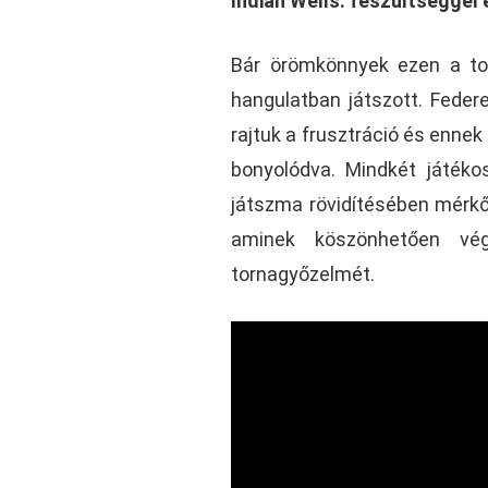
Indian Wells: feszültséggel é
Bár örömkönnyek ezen a tor
hangulatban játszott. Federe
rajtuk a frusztráció és ennek
bonyolódva. Mindkét játék
játszma rövidítésében mérkőz
aminek köszönhetően vég
tornagyőzelmét.