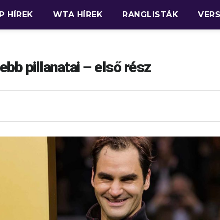
P HÍREK
WTA HÍREK
RANGLISTÁK
VER
bb pillanatai – első rész