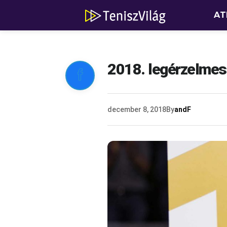
AT
2018. legérzelmese

december 8, 2018
By
andF