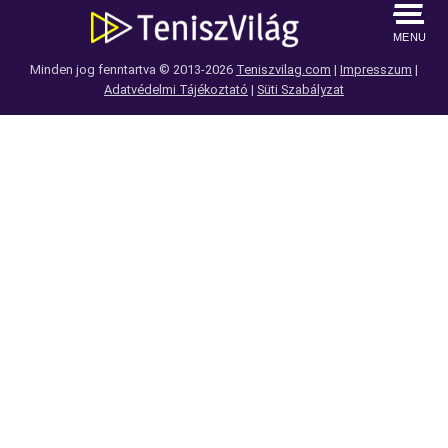
MENU
Minden jog fenntartva © 2013-2026
Teniszvilag.com
|
Impresszum
|
Adatvédelmi Tájékoztató
|
Süti Szabályzat