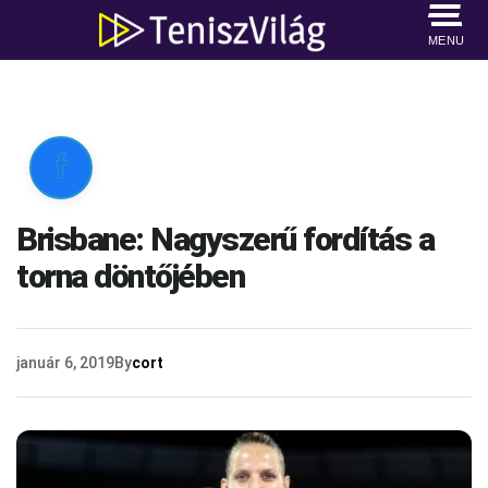
MENU

Brisbane: Nagyszerű fordítás a
torna döntőjében
január 6, 2019
By
cort