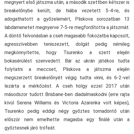
megnyert első játszma után, a második szettben kétszer is
breakelőnybe került, de hiába vezetett 5-4-re, és
adogathatott a győzelemért, Pliskova sorozatban 13
labdamenetet megnyerve 7-5-re megfordította a játszmát.
A döntő felvonásban a cseh magasabb fokozatba kapcsolt,
agresszívebben teniszezett, dolgát pedig némileg
megkönnyítette, hogy Tsurenko a szett elején
bokasérülést szenvedett. Bár az ukrán játékos tudta
folytatni a meccset, Pliskova a játszma elején
megszerzett breakelőnyét végig tudta vinni, és 6-2-vel
lezárta a mérkőzést. A cseh hölgy ezzel 2017 után
másodszor tudott Brisbane-ben diadalmaskodni (erre rajta
kívül Serena Williams és Victoria Azarenka volt képes),
Tsurenko pedig eddigi négy győztes tornadöntő után
először nem emelhette magasba egy finálé után a
győztesnek járó trófeát.