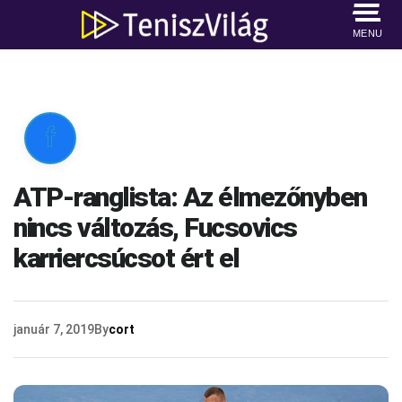
MENU

ATP-ranglista: Az élmezőnyben
nincs változás, Fucsovics
karriercsúcsot ért el
január 7, 2019
By
cort