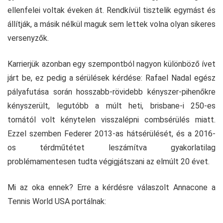
ellenfelei voltak éveken át. Rendkívül tisztelik egymást és
állítják, a másik nélkül maguk sem lettek volna olyan sikeres
versenyzők.
Karrierjük azonban egy szempontból nagyon különböző ívet
járt be, ez pedig a sérülések kérdése: Rafael Nadal egész
pályafutása során hosszabb-rövidebb kényszer-pihenőkre
kényszerült, legutóbb a múlt heti, brisbane-i 250-es
tornától volt kénytelen visszalépni combsérülés miatt.
Ezzel szemben Federer 2013-as hátsérülését, és a 2016-
os térdműtétet leszámítva gyakorlatilag
problémamentesen tudta végigjátszani az elmúlt 20 évet.
Mi az oka ennek? Erre a kérdésre válaszolt Annacone a
Tennis World USA portálnak: