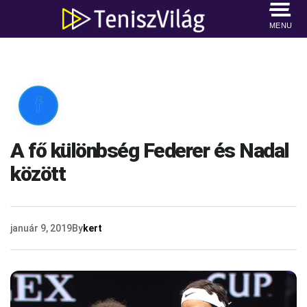
MENU

A fő különbség Federer és Nadal
között
január 9, 2019
By
kert