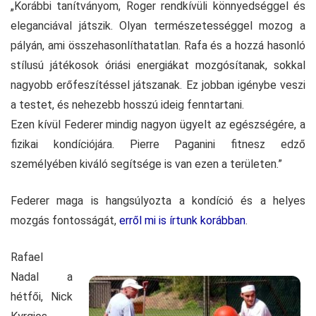
„Korábbi tanítványom, Roger rendkívüli könnyedséggel és
eleganciával játszik. Olyan természetességgel mozog a
pályán, ami összehasonlíthatatlan. Rafa és a hozzá hasonló
stílusú játékosok óriási energiákat mozgósítanak, sokkal
nagyobb erőfeszítéssel játszanak. Ez jobban igénybe veszi
a testet, és nehezebb hosszú ideig fenntartani.
Ezen kívül Federer mindig nagyon ügyelt az egészségére, a
fizikai kondíciójára. Pierre Paganini fitnesz edző
személyében kiváló segítsége is van ezen a területen.”
Federer maga is hangsúlyozta a kondíció és a helyes
mozgás fontosságát,
erről mi is írtunk korábban
.
Rafael
Nadal a
hétfői, Nick