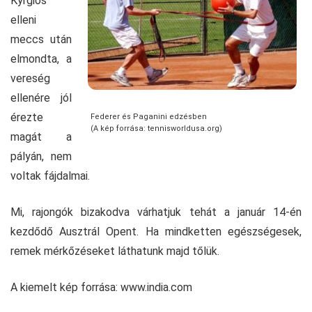
Kyrgios
elleni
meccs után
elmondta, a
vereség
ellenére jól
érezte
Federer és Paganini edzésben
(A kép forrása: tennisworldusa.org)
magát a
pályán, nem
voltak fájdalmai.
Mi, rajongók bizakodva várhatjuk tehát a január 14-én
kezdődő Ausztrál Opent. Ha mindketten egészségesek,
remek mérkőzéseket láthatunk majd tőlük.
A kiemelt kép forrása: www.india.com