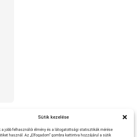
Sütik kezelése
a jobb felhasználói élmény és a látogatottsági statisztikák mérése
tiket használ. Az „Elfogadom” gombra kattintva hozzájárul a sütik