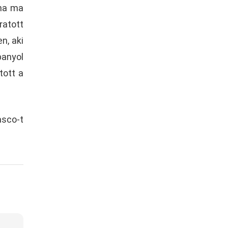
rna ma
ratott
n, aki
anyol
tott a
asco-t