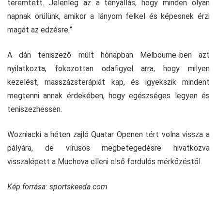
teremtett. Jelenleg az a tényállás, hogy minden olyan
napnak örülünk, amikor a lányom felkel és képesnek érzi
magát az edzésre.”
A dán teniszező múlt hónapban Melbourne-ben azt
nyilatkozta, fokozottan odafigyel arra, hogy milyen
kezelést, masszázsterápiát kap, és igyekszik mindent
megtenni annak érdekében, hogy egészséges legyen és
teniszezhessen.
Wozniacki a héten zajló Quatar Openen tért volna vissza a
pályára, de vírusos megbetegedésre hivatkozva
visszalépett a Muchova elleni első fordulós mérkőzéstől.
Kép forrása: sportskeeda.com