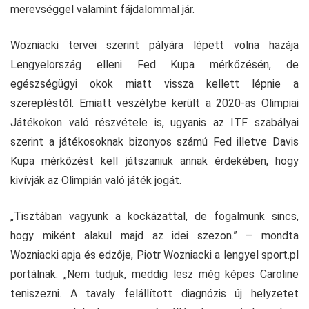
merevséggel valamint fájdalommal jár.
Wozniacki tervei szerint pályára lépett volna hazája
Lengyelország elleni Fed Kupa mérkőzésén, de
egészségügyi okok miatt vissza kellett lépnie a
szerepléstől. Emiatt veszélybe került a 2020-as Olimpiai
Játékokon való részvétele is, ugyanis az ITF szabályai
szerint a játékosoknak bizonyos számú Fed illetve Davis
Kupa mérkőzést kell játszaniuk annak érdekében, hogy
kivívják az Olimpián való játék jogát.
„Tisztában vagyunk a kockázattal, de fogalmunk sincs,
hogy miként alakul majd az idei szezon.” – mondta
Wozniacki apja és edzője, Piotr Wozniacki a lengyel sport.pl
portálnak. „Nem tudjuk, meddig lesz még képes Caroline
teniszezni. A tavaly felállított diagnózis új helyzetet