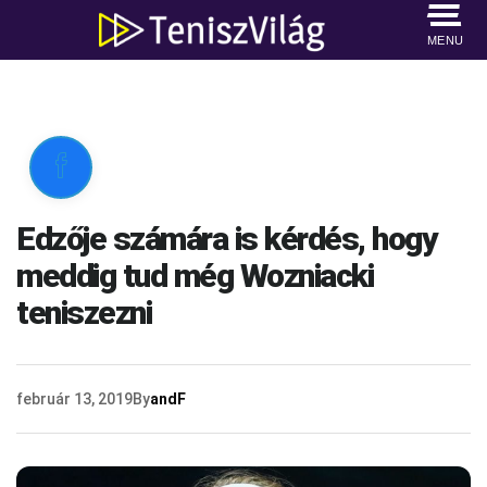
MENU

Edzője számára is kérdés, hogy
meddig tud még Wozniacki
teniszezni
február 13, 2019
By
andF