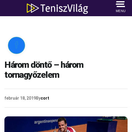
MENU

Három döntő – három
tornagyőzelem
február 18, 2019
By
cort