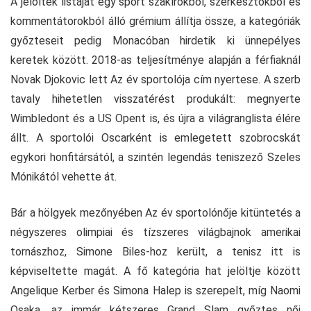
A jelöltek listáját egy sport szakírókból, szerkesztőkből és
kommentátorokból álló grémium állítja össze, a kategóriák
győzteseit pedig Monacóban hirdetik ki ünnepélyes
keretek között. 2018-as teljesítménye alapján a férfiaknál
Novak Djokovic lett Az év sportolója cím nyertese. A szerb
tavaly hihetetlen visszatérést produkált: megnyerte
Wimbledont és a US Opent is, és újra a világranglista élére
állt. A sportolói Oscarként is emlegetett szobrocskát
egykori honfitársától, a szintén legendás teniszező Szeles
Mónikától vehette át.
Bár a hölgyek mezőnyében Az év sportolónője kitüntetés a
négyszeres olimpiai és tízszeres világbajnok amerikai
tornászhoz, Simone Biles-hoz került, a tenisz itt is
képviseltette magát. A fő kategória hat jelöltje között
Angelique Kerber és Simona Halep is szerepelt, míg Naomi
Osaka, az immár kétszeres Grand Slam győztes női