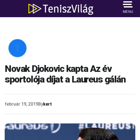
MENU

Novak Djokovic kapta Az év
sportolója díjat a Laureus gálán
február 19, 2019
By
kert