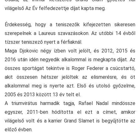
világelső Az Év felfedezettje díjat kapta meg.
Érdekesség, hogy a teniszezők kifejezetten sikeresen
szerepelnek a Laureus szavazásokon. Az utóbbi 14 évből
tízszer teniszező nyert a férfiaknál.
Maga Djokovic négy ízben volt jelölt, és 2012, 2015 és
2016 után idén negyedik alkalommal is megkapta díjat. Az
összes sportágat tekintve is Roger Federer a csúcstartó,
akit összesen hétszer jelöltek az elismerésre, és öt
alkalommal meg is nyerte azt. Első és utolsó győzelme,
2005 és 2013 között 13 év telt el.
A triumvirátus harmadik tagja, Rafael Nadal mindössze
egyszer, 2011-ben hódította el ezt a címet, amikor
világelső volt és a karrier Grand Slamet is begyűjtötte az
előző évben.