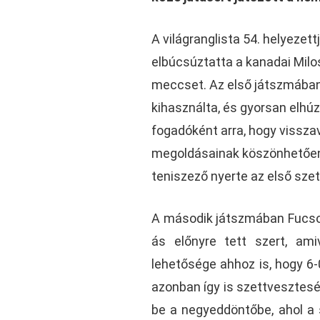
A világranglista 54. helyeze
elbúcsúztatta a kanadai Milos
meccset. Az első játszmában
kihasználta, és gyorsan elhú
fogadóként arra, hogy vissza
megoldásainak köszönhetően e
teniszező nyerte az első szet
A második játszmában Fucsovi
ás előnyre tett szert, ami
lehetősége ahhoz is, hogy 6-
azonban így is szettveszteség
be a negyeddöntőbe, ahol a s