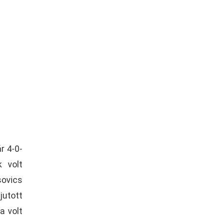
r 4-0-
k volt
sovics
jutott
a volt