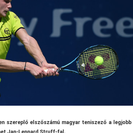
en szereplő elszőszámú magyar teniszező a legjobb
met Jan-Lennard Struff-fal.