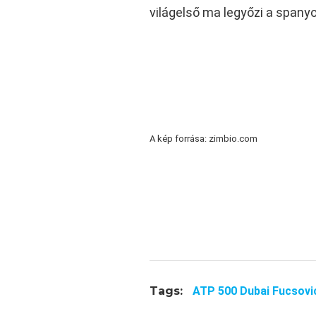
világelső ma legyőzi a spany
A kép forrása: zimbio.com
Tags:
ATP 500 Dubai Fucsovi