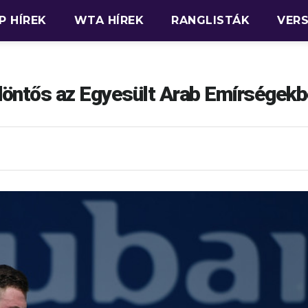
P HÍREK
WTA HÍREK
RANGLISTÁK
VER
öntős az Egyesült Arab Emírségek