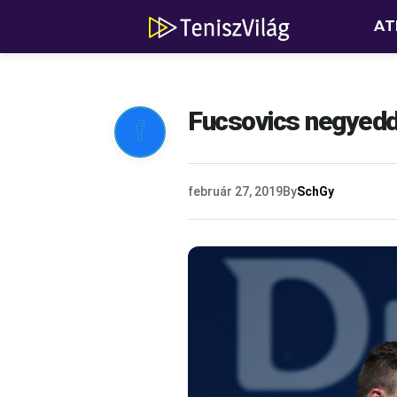
AT
Fucsovics negyedd

február 27, 2019
By
SchGy