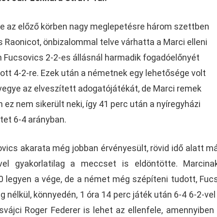
ttje az előző körben nagy meglepetésre három szettben
 Raonicot, önbizalommal telve várhatta a Marci elleni
 Fucsovics 2-2-es állásnál harmadik fogadóelőnyét
zott 4-2-re. Ezek után a németnek egy lehetősége volt
vegye az elveszített adogatójátékát, de Marci remek
z nem sikerült neki, így 41 perc után a nyíregyházi
tet 6-4 arányban.
cs akarata még jobban érvényesült, rövid idő alatt má
vel gyakorlatilag a meccset is eldöntötte. Marcina
0 legyen a vége, de a német még szépíteni tudott, Fuc
 nélkül, könnyedén, 1 óra 14 perc játék után 6-4 6-2-vel 
vájci Roger Federer is lehet az ellenfele, amennyiben 