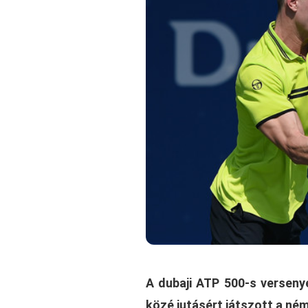
A dubaji ATP 500-s verseny
közé jutásért játszott a né