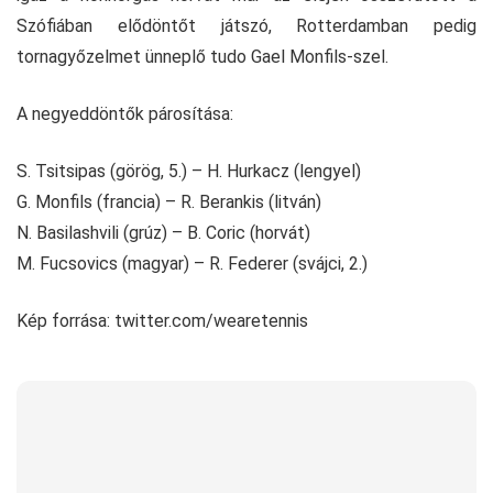
Szófiában elődöntőt játszó, Rotterdamban pedig
tornagyőzelmet ünneplő tudo Gael Monfils-szel.
A negyeddöntők párosítása:
S. Tsitsipas (görög, 5.) – H. Hurkacz (lengyel)
G. Monfils (francia) – R. Berankis (litván)
N. Basilashvili (grúz) – B. Coric (horvát)
M. Fucsovics (magyar) – R. Federer (svájci, 2.)
Kép forrása: twitter.com/wearetennis