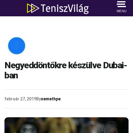
MENU

Negyeddöntőkre készülve Dubai-
ban
február 27, 2019
By
nemethpe