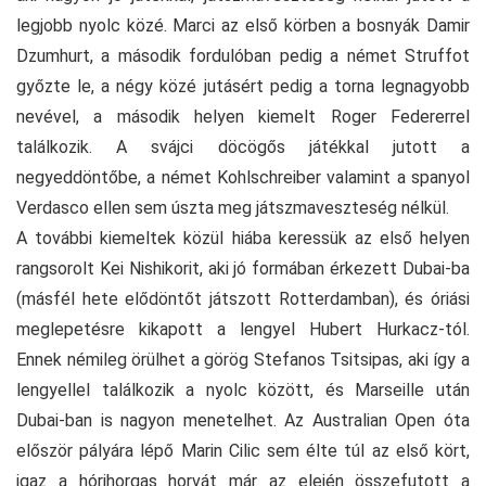
legjobb nyolc közé. Marci az első körben a bosnyák Damir
Dzumhurt, a második fordulóban pedig a német Struffot
győzte le, a négy közé jutásért pedig a torna legnagyobb
nevével, a második helyen kiemelt Roger Federerrel
találkozik. A svájci döcögős játékkal jutott a
negyeddöntőbe, a német Kohlschreiber valamint a spanyol
Verdasco ellen sem úszta meg játszmaveszteség nélkül.
A további kiemeltek közül hiába keressük az első helyen
rangsorolt Kei Nishikorit, aki jó formában érkezett Dubai-ba
(másfél hete elődöntőt játszott Rotterdamban), és óriási
meglepetésre kikapott a lengyel Hubert Hurkacz-tól.
Ennek némileg örülhet a görög Stefanos Tsitsipas, aki így a
lengyellel találkozik a nyolc között, és Marseille után
Dubai-ban is nagyon menetelhet. Az Australian Open óta
először pályára lépő Marin Cilic sem élte túl az első kört,
igaz a hórihorgas horvát már az elején összefutott a