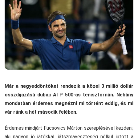
Már a negyeddöntőket rendezik a közel 3 millió dollár
összdíjazású dubaji ATP 500-as tenisztornán. Néhány
mondatban érdemes megnézni mi történt eddig, és mi
vár ránk a hét második felében.
Érdemes mindjárt Fucsovics Márton szereplésével kezdeni,
aki nagyon jó játékkal, játszmaveszteség nélkül jutott a