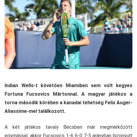
Indian Wells-t követően Miamiben sem volt kegyes
Fortuna Fucsovics Mártonnal. A magyar játékos a
torna második körében a kanadai tehetség Felix Auger-
Aliassime-mel találkozott.
A két játékos tavaly Bécsben már megmérkőzött
egymással, akkor Fucsovics 1-6 6-0 7-5 arányban bizonyult