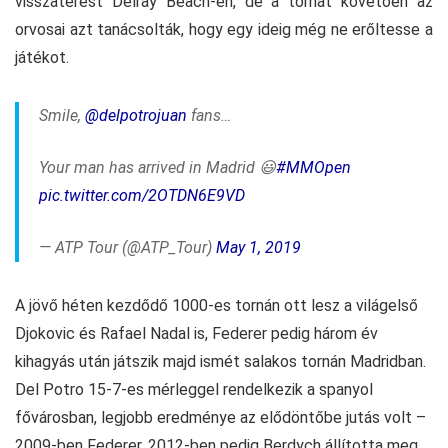
visszatérést Delray Beach-en, de a tornát követően az
orvosai azt tanácsolták, hogy egy ideig még ne erőltesse a
játékot.
Smile,
@delpotrojuan
fans…
Your man has arrived in Madrid 😃
#MMOpen
pic.twitter.com/2OTDN6E9VD
— ATP Tour (@ATP_Tour)
May 1, 2019
A jövő héten kezdődő 1000-es tornán ott lesz a világelső
Djokovic és Rafael Nadal is, Federer pedig három év
kihagyás után játszik majd ismét salakos tornán Madridban.
Del Potro 15-7-es mérleggel rendelkezik a spanyol
fővárosban, legjobb eredménye az elődöntőbe jutás volt –
2009-ben Federer, 2012-ben pedig Berdych állította meg.