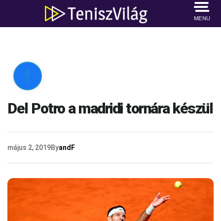
MENU

Del Potro a madridi tornára készül
május 2, 2019
By
andF