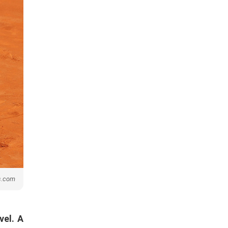
is.com
vel. A