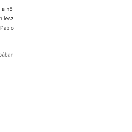
 a női
m lesz
 Pablo
pában