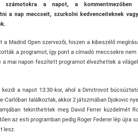
tjük számotokra a napot, a kommentmezőben 
tni a nap meccseit, szurkolni kedvenceiteknek vag
ek.
a Madrid Open szervezői, hiszen a kibeszélő megírás
tották a programot, így pont a címadó meccsekre nem 
e a mai napon feszített programot élvezhettek a világel
kezdi a napot 13:30-kor, ahol a Dimitrovot búcsúztató
te-Carlóban találkoztak, akkor 2 játszmában Djokovic nye
ramjában tekinthetitek meg David Ferrer küzdelmét R
tően az esti programban pedig Roger Federer lép újra sa
t lesz.