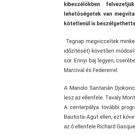
kibeszélőkben felveze
lehetőségetek van megvita
kötetlenül is beszélgethett
Tegnap megvicceltek minket 
időzítését) követően módosí
sor. Ennyi baj legyen, cseréb
Marcival és Federerrel.
A Manolo Santanán Djokovic 
lesz az ellenfele. Tavaly Mon
A centerpálya további prog
Bautista-Agut ellen, ezt köve
az ő ellenfele Richard Gasque