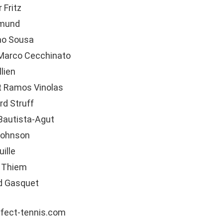
 Fritz
dmund
ao Sousa
Marco Cecchinato
lien
t Ramos Vinolas
rd Struff
 Bautista-Agut
Johnson
ille
c Thiem
rd Gasquet
rfect-tennis.com