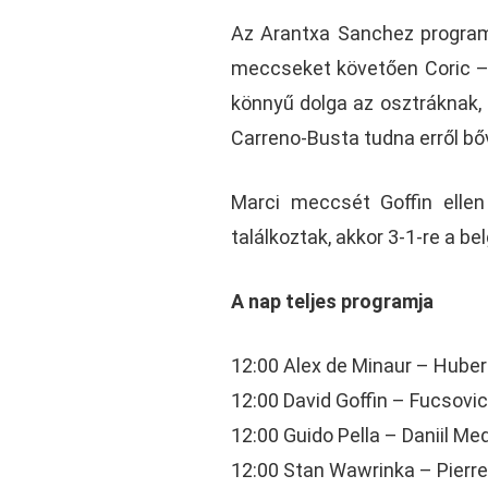
Az Arantxa Sanchez programj
meccseket követően Coric –
könnyű dolga az osztráknak,
Carreno-Busta tudna erről b
Marci meccsét Goffin elle
találkoztak, akkor 3-1-re a bel
A nap teljes programja
12:00 Alex de Minaur – Hube
12:00 David Goffin – Fucsovi
12:00 Guido Pella – Daniil M
12:00 Stan Wawrinka – Pierr