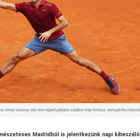
os római verseny óta nem lépett pályára salakon Kép forrása: www.perfect-tenn
észetesen Madridból is jelentkezünk napi kibeszélő