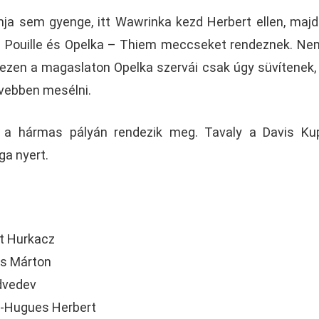
a sem gyenge, itt Wawrinka kezd Herbert ellen, majd
 Pouille és Opelka – Thiem meccseket rendeznek. Ne
 ezen a magaslaton Opelka szervái csak úgy süvítenek,
ővebben mesélni.
n a hármas pályán rendezik meg. Tavaly a Davis Ku
ga nyert.
rt Hurkacz
cs Márton
edvedev
e-Hugues Herbert