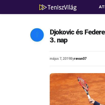
AT
Djokovic és Federe

3. nap
május 7, 2019
By
revan07