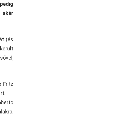
pedig
y akár
át (és
került
sővel,
 Fritz
rt.
oberto
lakra,