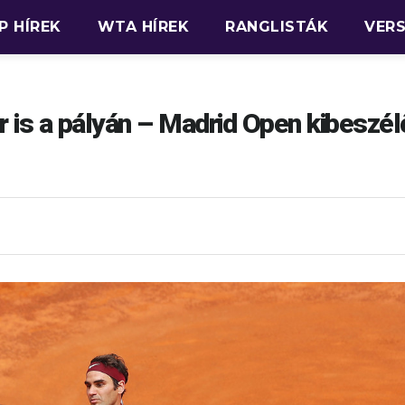
P HÍREK
WTA HÍREK
RANGLISTÁK
VER
r is a pályán – Madrid Open kibeszél