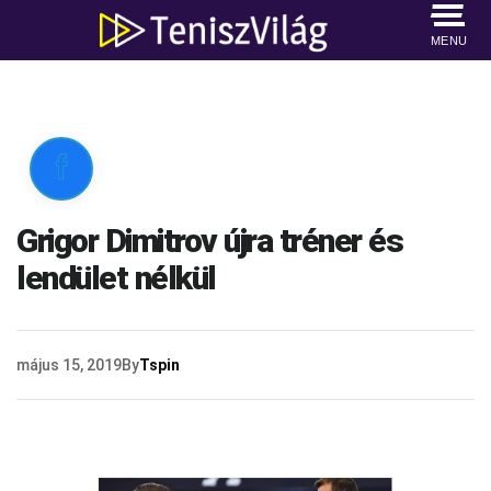
MENU

Grigor Dimitrov újra tréner és
lendület nélkül
május 15, 2019
By
Tspin