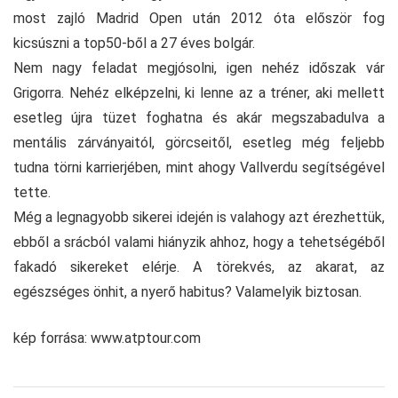
most zajló Madrid Open után 2012 óta először fog
kicsúszni a top50-ből a 27 éves bolgár.
Nem nagy feladat megjósolni, igen nehéz időszak vár
Grigorra. Nehéz elképzelni, ki lenne az a tréner, aki mellett
esetleg újra tüzet foghatna és akár megszabadulva a
mentális zárványaitól, görcseitől, esetleg még feljebb
tudna törni karrierjében, mint ahogy Vallverdu segítségével
tette.
Még a legnagyobb sikerei idején is valahogy azt érezhettük,
ebből a srácból valami hiányzik ahhoz, hogy a tehetségéből
fakadó sikereket elérje. A törekvés, az akarat, az
egészséges önhit, a nyerő habitus? Valamelyik biztosan.
kép forrása: www.atptour.com