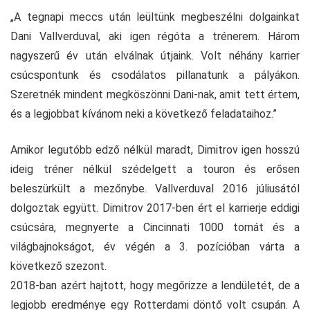
„A tegnapi meccs után leültünk megbeszélni dolgainkat
Dani Vallverduval, aki igen régóta a trénerem. Három
nagyszerű év után elválnak útjaink. Volt néhány karrier
csúcspontunk és csodálatos pillanatunk a pályákon.
Szeretnék mindent megköszönni Dani-nak, amit tett értem,
és a legjobbat kívánom neki a következő feladataihoz.”
Amikor legutóbb edző nélkül maradt, Dimitrov igen hosszú
ideig tréner nélkül szédelgett a touron és erősen
beleszürkült a mezőnybe. Vallverduval 2016 júliusától
dolgoztak együtt. Dimitrov 2017-ben ért el karrierje eddigi
csúcsára, megnyerte a Cincinnati 1000 tornát és a
világbajnokságot, év végén a 3. pozícióban várta a
következő szezont.
2018-ban azért hajtott, hogy megőrizze a lendületét, de a
legjobb eredménye egy Rotterdami döntő volt csupán. A