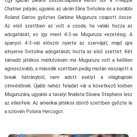
Egy igazán pikáns összecsapásra került sor a Philippe
Chatrier pályán, ugyanis az ukrán Elina Svitolina és a korábbi
Roland Garros győztes Garbine Muguruza csapott össze.
Az első szettben az volt a csoda, ha valaki hozza az
adogatását, ez így ment 4-3-as Muguruza vezetésig. A
spanyol 4-3-nál először nyerte az szerváját, majd újra
elnyerve Svitolina adogatását, hozta az első szettet. Két
támadó játékos mérkőzésén ma Muguruza volt a kellően
agresszívabb, a második szettben pedig miután visszajött a
break hátrányból, nem adott esélyt a világbajnoki
címvédőnek. Újabb nehéz feladat vár a következő körben
Muguruzára, ugyanis a tavalyi finalista Sloane Stephens lesz
az ellenfele. Az amerikai játékos döntő szettben győzte le
a szlovén Polona Hercogot.