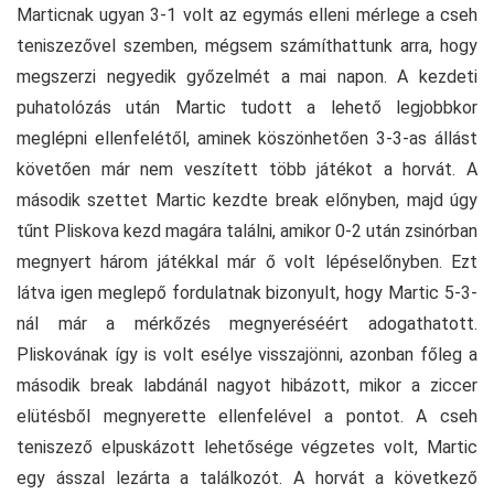
Marticnak ugyan 3-1 volt az egymás elleni mérlege a cseh
teniszezővel szemben, mégsem számíthattunk arra, hogy
megszerzi negyedik győzelmét a mai napon. A kezdeti
puhatolózás után Martic tudott a lehető legjobbkor
meglépni ellenfelétől, aminek köszönhetően 3-3-as állást
követően már nem veszített több játékot a horvát. A
második szettet Martic kezdte break előnyben, majd úgy
tűnt Pliskova kezd magára találni, amikor 0-2 után zsinórban
megnyert három játékkal már ő volt lépéselőnyben. Ezt
látva igen meglepő fordulatnak bizonyult, hogy Martic 5-3-
nál már a mérkőzés megnyeréséért adogathatott.
Pliskovának így is volt esélye visszajönni, azonban főleg a
második break labdánál nagyot hibázott, mikor a ziccer
elütésből megnyerette ellenfelével a pontot. A cseh
teniszező elpuskázott lehetősége végzetes volt, Martic
egy ásszal lezárta a találkozót. A horvát a következő