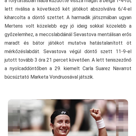
a folytatásban hiába küzdötte vissza magát a belga 1-4-ről,
lett riválisa a következő két játékot abszolválva 6/4-el
kiharcolta a döntő szettet. A harmadik játszmában ugyan
Mertens volt közelebb egy jó ideig sokkal közelebb a
győzelemhez, a meccslabdáinál Sevastova mentálisan erős
maradt és bátor játékot mutatva hatástalanított öt
mérkőzéslabdát. Sevastova végül döntő szett 11-9-el
jutott tovább 3 óra 21 percet követően. A lett teniszezőnő
a nyolcaddöntőben a 29. kiemelt Carla Suarez Navarrot
búcsúztató Marketa Vondruosával játszik.