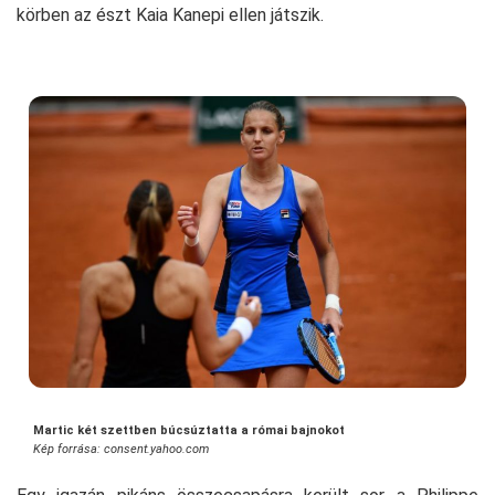
körben az észt Kaia Kanepi ellen játszik.
Martic két szettben búcsúztatta a római bajnokot
Kép forrása: consent.yahoo.com