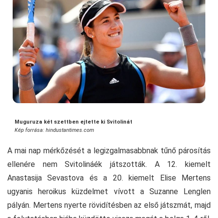
Muguruza két szettben ejtette ki Svitolinát
Kép forrása: hindustantimes.com
A mai nap mérkőzését a legizgalmasabbnak tűnő párosítás
ellenére nem Svitolináék játszották. A 12. kiemelt
Anastasija Sevastova és a 20. kiemelt Elise Mertens
ugyanis heroikus küzdelmet vívott a Suzanne Lenglen
pályán. Mertens nyerte rövidítésben az első játszmát, majd