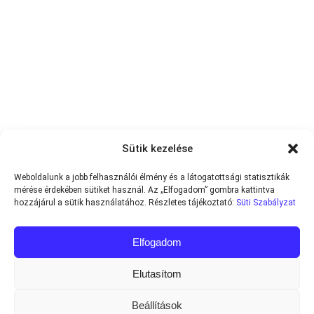
Sütik kezelése
Weboldalunk a jobb felhasználói élmény és a látogatottsági statisztikák
mérése érdekében sütiket használ. Az „Elfogadom” gombra kattintva
hozzájárul a sütik használatához. Részletes tájékoztató:
Süti Szabályzat
Elfogadom
Elutasítom
Beállítások
Minden jog fenntartva © 2013-2026
Teniszvilag.com
|
Impresszum
|