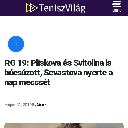
MENU

RG 19: Pliskova és Svitolina is
búcsúzott, Sevastova nyerte a
nap meccsét
május 31, 2019
By
Airon