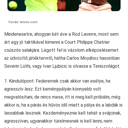
Forrás: tennis.com
Mindenesetre, ahogyan két éve a Rod Laverre, most sem
árt egy jó taktikával kimenni a Court Philippe Chatrier
csúszós salakjára. Legott fel is vázolom elképzelésemet
az üdvözítő játéktervről, hátha Carlos Moyához hasonlóan
Severin Lüthi, vagy Ivan Ljubicic is olvassa a Teniszvilágot.
1. Kiindulópont: Federernek csak akkor van esélye, ha
agresszív lesz. Ezt keménypályán könnyebb volt
megvalósítani, de nincs mese, itt is meg kell próbálni, még
akkor is, ha a párás és hűvös idő miatt a pálya és a labdák is
lassabbak lesznek. Kezdeményeznie kell tehát a svájcinak,
agresszívan, ugyanakkor türelmesnek is kell lenni, nem