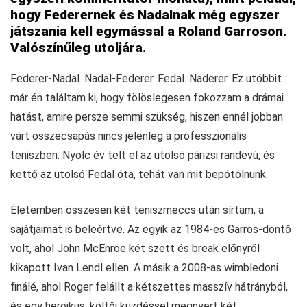
hogy Federernek és Nadalnak még egyszer
játszania kell egymással a Roland Garroson.
Valószínűleg utoljára.
Federer-Nadal. Nadal-Federer. Fedal. Naderer. Ez utóbbit
már én találtam ki, hogy fölöslegesen fokozzam a drámai
hatást, amire persze semmi szükség, hiszen ennél jobban
várt összecsapás nincs jelenleg a professzionális
teniszben. Nyolc év telt el az utolsó párizsi randevú, és
kettő az utolsó Fedal óta, tehát van mit bepótolnunk.
Életemben összesen két teniszmeccs után sírtam, a
sajátjaimat is beleértve. Az egyik az 1984-es Garros-döntő
volt, ahol John McEnroe két szett és break előnyről
kikapott Ivan Lendl ellen. A másik a 2008-as wimbledoni
finálé, ahol Roger felállt a kétszettes masszív hátrányból,
és egy heroikus, költői küzdéssel megnyert két