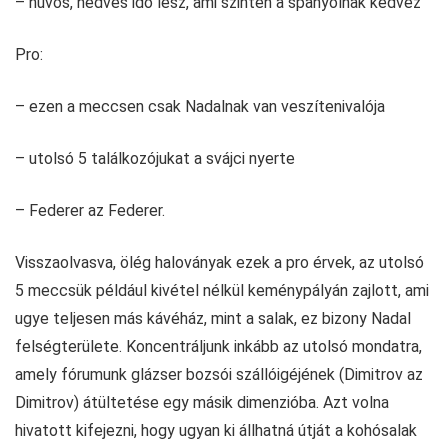
– hűvös, nedves idő lesz, ami szintén a spanyolnak kedvez
Pro:
– ezen a meccsen csak Nadalnak van veszítenivalója
– utolsó 5 találkozójukat a svájci nyerte
– Federer az Federer.
Visszaolvasva, ölég haloványak ezek a pro érvek, az utolsó
5 meccsük például kivétel nélkül keménypályán zajlott, ami
ugye teljesen más kávéház, mint a salak, ez bizony Nadal
felségterülete. Koncentráljunk inkább az utolsó mondatra,
amely fórumunk glázser bozsói szállóigéjének (Dimitrov az
Dimitrov) átültetése egy másik dimenzióba. Azt volna
hivatott kifejezni, hogy ugyan ki állhatná útját a kohósalak