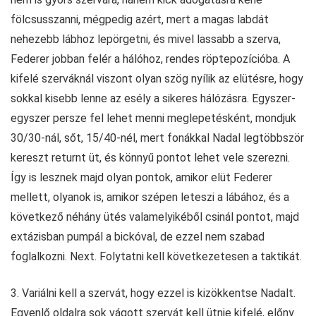
fölcsusszanni, mégpedig azért, mert a magas labdát
nehezebb lábhoz lepörgetni, és mivel lassabb a szerva,
Federer jobban felér a hálóhoz, rendes röptepozícióba. A
kifelé szerváknál viszont olyan szög nyílik az elütésre, hogy
sokkal kisebb lenne az esély a sikeres hálózásra. Egyszer-
egyszer persze fel lehet menni meglepetésként, mondjuk
30/30-nál, sőt, 15/40-nél, mert fonákkal Nadal legtöbbször
kereszt returnt üt, és könnyű pontot lehet vele szerezni.
Így is lesznek majd olyan pontok, amikor elüt Federer
mellett, olyanok is, amikor szépen leteszi a lábához, és a
következő néhány ütés valamelyikéből csinál pontot, majd
extázisban pumpál a bickóval, de ezzel nem szabad
foglalkozni. Next. Folytatni kell következetesen a taktikát.
3. Variálni kell a szervát, hogy ezzel is kizökkentse Nadalt.
Egyenlő oldalra sok vágott szervát kell ütnie kifelé, előny