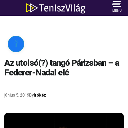
MENU

Az utolsó(?) tangó Párizsban – a
Federer-Nadal elé
június 5, 2019
By
Írókéz