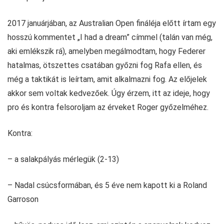
2017 januárjában, az Australian Open fináléja előtt írtam egy
hosszú kommentet „I had a dream” címmel (talán van még,
aki emlékszik rá), amelyben megálmodtam, hogy Federer
hatalmas, ötszettes csatában győzni fog Rafa ellen, és
még a taktikát is leírtam, amit alkalmazni fog. Az előjelek
akkor sem voltak kedvezőek. Úgy érzem, itt az ideje, hogy
pro és kontra felsoroljam az érveket Roger győzelméhez.
Kontra:
– a salakpályás mérlegük (2-13)
– Nadal csúcsformában, és 5 éve nem kapott ki a Roland
Garroson