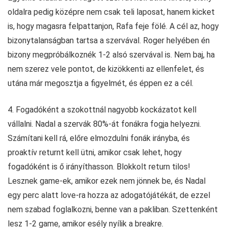
oldalra pedig középre nem csak teli laposat, hanem kicket
is, hogy magasra felpattanjon, Rafa feje fölé. A cél az, hogy
bizonytalanságban tartsa a szervával. Roger helyében én
bizony megpróbálkoznék 1-2 alsó szervával is. Nem baj, ha
nem szerez vele pontot, de kizökkenti az ellenfelet, és
utána már megosztja a figyelmét, és éppen ez a cél.
4. Fogadóként a szokottnál nagyobb kockázatot kell
vállalni. Nadal a szervák 80%-át fonákra fogja helyezni.
Számítani kell rá, előre elmozdulni fonák irányba, és
proaktív returnt kell ütni, amikor csak lehet, hogy
fogadóként is ő irányíthasson. Blokkolt return tilos!
Lesznek game-ek, amikor ezek nem jönnek be, és Nadal
egy perc alatt love-ra hozza az adogatójátékát, de ezzel
nem szabad foglalkozni, benne van a pakliban. Szettenként
lesz 1-2 game, amikor esély nyílik a breakre.