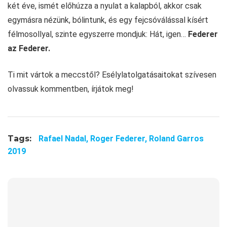
két éve, ismét előhúzza a nyulat a kalapból, akkor csak
egymásra nézünk, bólintunk, és egy fejcsóválással kísért
félmosollyal, szinte egyszerre mondjuk: Hát, igen…
Federer
az Federer.
Ti mit vártok a meccstől? Esélylatolgatásaitokat szívesen
olvassuk kommentben, írjátok meg!
Tags:
Rafael Nadal,
Roger Federer,
Roland Garros
2019