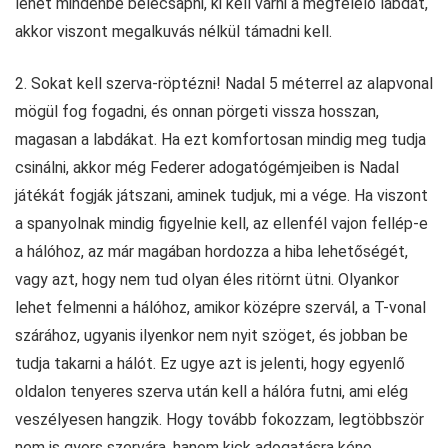
lehet mindenbe belecsapni, ki kell várni a megfelelő labdát,
akkor viszont megalkuvás nélkül támadni kell.
2. Sokat kell szerva-röptézni! Nadal 5 méterrel az alapvonal
mögül fog fogadni, és onnan pörgeti vissza hosszan,
magasan a labdákat. Ha ezt komfortosan mindig meg tudja
csinálni, akkor még Federer adogatógémjeiben is Nadal
játékát fogják játszani, aminek tudjuk, mi a vége. Ha viszont
a spanyolnak mindig figyelnie kell, az ellenfél vajon fellép-e
a hálóhoz, az már magában hordozza a hiba lehetőségét,
vagy azt, hogy nem tud olyan éles ritörnt ütni. Olyankor
lehet felmenni a hálóhoz, amikor középre szervál, a T-vonal
szárához, ugyanis ilyenkor nem nyit szöget, és jobban be
tudja takarni a hálót. Ez ugye azt is jelenti, hogy egyenlő
oldalon tenyeres szerva után kell a hálóra futni, ami elég
veszélyesen hangzik. Hogy tovább fokozzam, legtöbbször
nem is gyors szervára, hanem kick adogatásra kéne