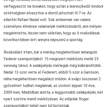
vérfagyasztó tie breaket, hogy aztán a leereszkedő londoni
sötétségben elveszítse a döntő játszmát 9/7-re. Az
ellenfél Rafael Nadal volt. Sok embernek van valami
személyes élménye valamelyik mérkőzésükről, ami mélyen
megérintette, hiszen nem véletlen, hogy az ő rivalizálásuk
következtében lett annyira népszerű a sportág.
Rivalizálást írtam, bár a mérleg meglehetősen lehangoló
Federer szempontjából. 15 megnyert mérkőzés mellé 23
vereség társul. A salakpályás mérlegük még kiábrándítóbb.
Nadal 13-szor verte el Federert, ebből 5-ször a Garroson,
néha meglehetősen megalázó módon. A svájci összesen 2
győzelmet tudhat magáénak, az utolsót éppen 10 éve,
2009-ben, Madridban aratta, a leggyorsabb salakpályán, két
nyert szettre menő mérkőzésen. Az előjelek Roger
szempontjából tehát nem túl biztatóak.