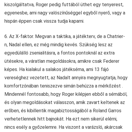
kiszolgáltatva, Roger pedig futtából üthet egy tenyerest,
egyenesbe, ami nagy valószínűséggel egyből nyerő, vagy a
hispán éppen csak vissza tudja kaparni.
6. Az X-faktor. Megvan a taktika, a játékterv, de a Chatrier-
n, Nadal ellen, ez még mindig kevés. Szükség lesz az
egyedülálló zsenialitásra, a fontos pontoknál az extra
ütésekre, a váratlan megoldásokra, amikre csak Federer
képes. Ha kialakul a salakos játékséma, ami 13 fájó
vereséghez vezetett, az Nadalt annyira megnyugtatja, hogy
komfortzónában teniszezve simán behúzza a mérkőzést .
Mindennél fontosabb, hogy Roger kilépjen ebből a sémából,
és olyan megoldásokat válasszon, amik zavart keltenek az
erőben, és kibillentik magabiztosságából a Roland Garros
verhetetlennek hitt bajnokát. Ha ezt nem sikerül elérni,
nincs esély a győzelemre. Ha viszont a varázsló, akárcsak