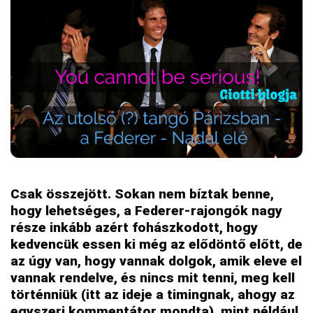
Csak összejött. Sokan nem bíztak benne,
hogy lehetséges, a Federer-rajongók nagy
része inkább azért fohászkodott, hogy
kedvencük essen ki még az elődöntő előtt, de
az úgy van, hogy vannak dolgok, amik eleve el
vannak rendelve, és nincs mit tenni, meg kell
történniük (itt az ideje a timingnak, ahogy az
egyszeri kommentátor mondta), mint például,