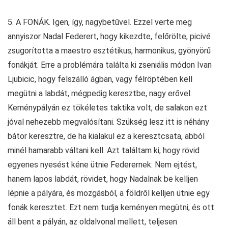
5. A FONÁK. Igen, így, nagybetűvel. Ezzel verte meg
annyiszor Nadal Federert, hogy kikezdte, felőrölte, picivé
zsugorította a maestro esztétikus, harmonikus, gyönyörű
fonákját. Erre a problémára találta ki zseniális módon Ivan
Ljubicic, hogy felszálló ágban, vagy félröptében kell
megütni a labdát, mégpedig keresztbe, nagy erővel.
Keménypályán ez tökéletes taktika volt, de salakon ezt
jóval nehezebb megvalósítani. Szükség lesz itt is néhány
bátor keresztre, de ha kialakul ez a keresztcsata, abból
minél hamarabb váltani kell. Azt találtam ki, hogy rövid
egyenes nyesést kéne ütnie Federernek. Nem ejtést,
hanem lapos labdát, rövidet, hogy Nadalnak be kelljen
lépnie a pályára, és mozgásból, a földről kelljen ütnie egy
fonák keresztet. Ezt nem tudja keményen megütni, és ott
áll bent a pályán, az oldalvonal mellett, teljesen