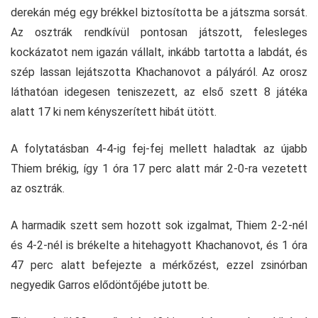
derekán még egy brékkel biztosította be a játszma sorsát.
Az osztrák rendkívül pontosan játszott, felesleges
kockázatot nem igazán vállalt, inkább tartotta a labdát, és
szép lassan lejátszotta Khachanovot a pályáról. Az orosz
láthatóan idegesen teniszezett, az első szett 8 játéka
alatt 17 ki nem kényszerített hibát ütött.
A folytatásban 4-4-ig fej-fej mellett haladtak az újabb
Thiem brékig, így 1 óra 17 perc alatt már 2-0-ra vezetett
az osztrák.
A harmadik szett sem hozott sok izgalmat, Thiem 2-2-nél
és 4-2-nél is brékelte a hitehagyott Khachanovot, és 1 óra
47 perc alatt befejezte a mérkőzést, ezzel zsinórban
negyedik Garros elődöntőjébe jutott be.