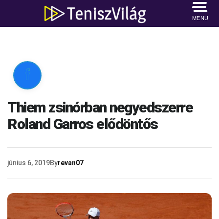
MENU

Thiem zsinórban negyedszerre
Roland Garros elődöntős
június 6, 2019
By
revan07