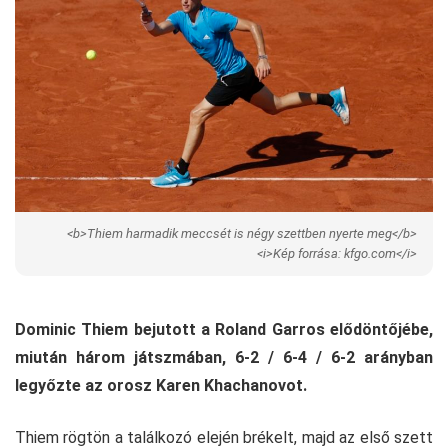
<b>Thiem harmadik meccsét is négy szettben nyerte meg</b>
<i>Kép forrása: kfgo.com</i>
Dominic Thiem bejutott a Roland Garros elődöntőjébe,
miután három játszmában, 6-2 / 6-4 / 6-2 arányban
legyőzte az orosz Karen Khachanovot.
Thiem rögtön a találkozó elején brékelt, majd az első szett