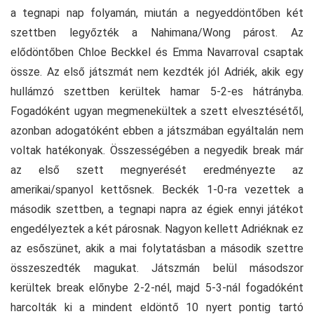
a tegnapi nap folyamán, miután a negyeddöntőben két
szettben legyőzték a Nahimana/Wong párost. Az
elődöntőben Chloe Beckkel és Emma Navarroval csaptak
össze. Az első játszmát nem kezdték jól Adriék, akik egy
hullámzó szettben kerültek hamar 5-2-es hátrányba.
Fogadóként ugyan megmenekültek a szett elvesztésétől,
azonban adogatóként ebben a játszmában egyáltalán nem
voltak hatékonyak. Összességében a negyedik break már
az első szett megnyerését eredményezte az
amerikai/spanyol kettősnek. Beckék 1-0-ra vezettek a
második szettben, a tegnapi napra az égiek ennyi játékot
engedélyeztek a két párosnak. Nagyon kellett Adriéknak ez
az esőszünet, akik a mai folytatásban a második szettre
összeszedték magukat. Játszmán belül másodszor
kerültek break előnybe 2-2-nél, majd 5-3-nál fogadóként
harcolták ki a mindent eldöntő 10 nyert pontig tartó