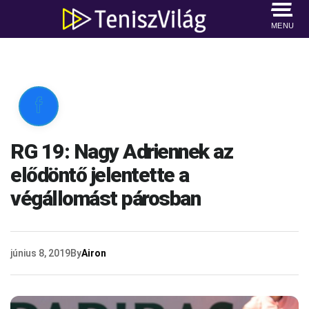
MENU

RG 19: Nagy Adriennek az
elődöntő jelentette a
végállomást párosban
június 8, 2019
By
Airon