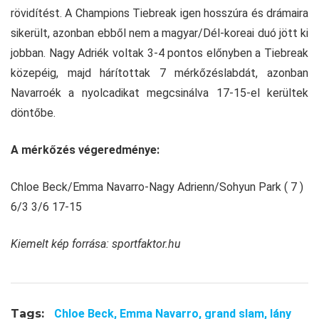
rövidítést. A Champions Tiebreak igen hosszúra és drámaira
sikerült, azonban ebből nem a magyar/Dél-koreai duó jött ki
jobban. Nagy Adriék voltak 3-4 pontos előnyben a Tiebreak
közepéig, majd hárítottak 7 mérkőzéslabdát, azonban
Navarroék a nyolcadikat megcsinálva 17-15-el kerültek
döntőbe.
A mérkőzés végeredménye:
Chloe Beck/Emma Navarro-Nagy Adrienn/Sohyun Park ( 7 )
6/3 3/6 17-15
Kiemelt kép forrása: sportfaktor.hu
Tags:
Chloe Beck,
Emma Navarro,
grand slam,
lány