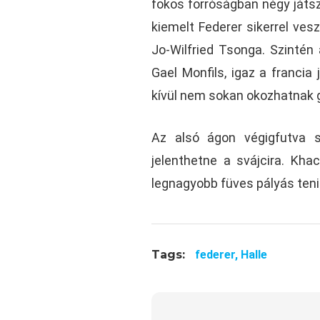
fokos forróságban négy játs
kiemelt Federer sikerrel vesz
Jo-Wilfried Tsonga. Szintén
Gael Monfils, igaz a franci
kívül nem sokan okozhatnak 
Az alsó ágon végigfutva s
jelenthetne a svájcira. Kha
legnagyobb füves pályás ten
Tags:
federer,
Halle