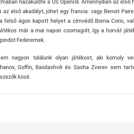
zmában hazaküldte a US Openről. Amennyiben az első 
i az első akadályt, jöhet egy francia: vagy Benoit Paire
 a felső ágon kapott helyet a címvédő Borna Coric, va
a játékos már a mai napon csomagolt, így a horvát ját
gondot Federernek.
em nagyon találunk olyan játékost, aki komoly ves
chanov, Goffin, Basilashvili és Sasha Zverev sem tart
iszezők közé.