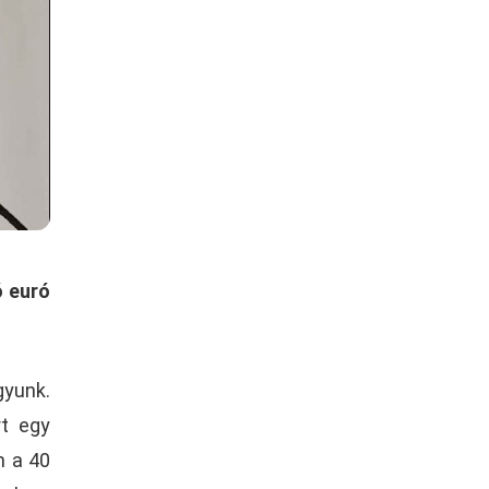
ó euró
gyunk.
rt egy
n a 40