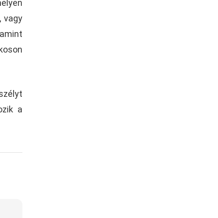
helyen
, vagy
lamint
ékoson
zélyt
ozik a