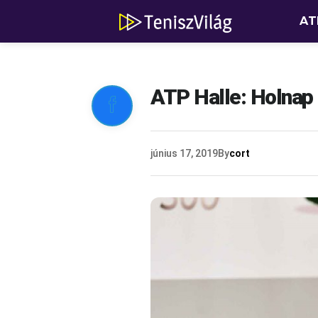
AT
ATP Halle: Holnap

június 17, 2019
By
cort