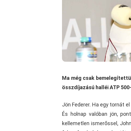
Ma még csak bemelegítettünk
összdíjazású halléi ATP 500
Jön Federer. Ha egy tornát el
És holnap valóban jön, pon
kellemetlen ismerőssel, John