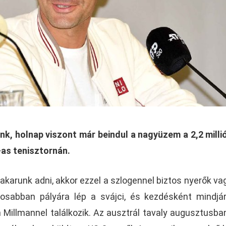
, holnap viszont már beindul a nagyüzem a 2,2 milli
-as tenisztornán.
 akarunk adni, akkor ezzel a szlogennel biztos nyerők va
tosabban pályára lép a svájci, és kezdésként mindjá
 Millmannel találkozik. Az ausztrál tavaly augusztusba