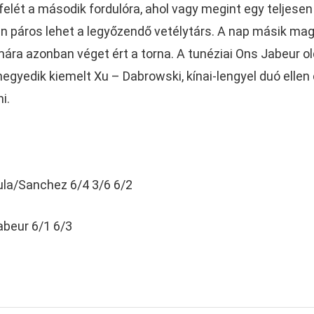
felét a második fordulóra, ahol vagy megint egy teljesen
án páros lehet a legyőzendő vetélytárs. A nap másik ma
mára azonban véget ért a torna. A tunéziai Ons Jabeur o
 negyedik kiemelt Xu – Dabrowski, kínai-lengyel duó ellen
i.
ula/Sanchez 6/4 3/6 6/2
abeur 6/1 6/3