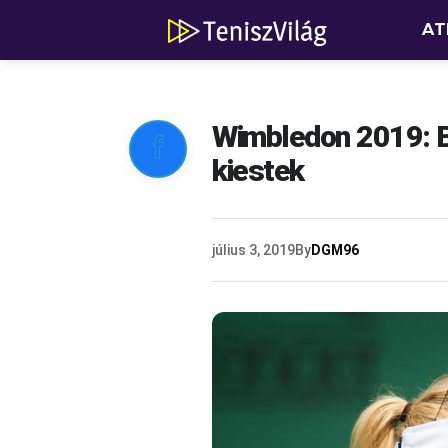
AT
Wimbledon 2019: B

kiestek
július 3, 2019
By
DGM96