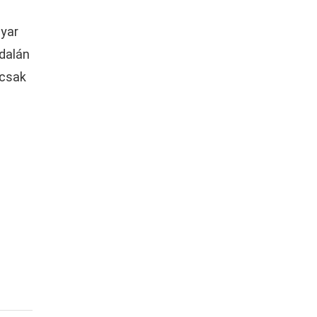
gyar
ldalán
 csak