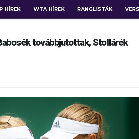
P HÍREK
WTA HÍREK
RANGLISTÁK
VER
abosék továbbjutottak, Stollárék