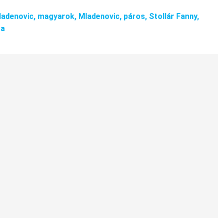
adenovic,
magyarok,
Mladenovic,
páros,
Stollár Fanny,
ta