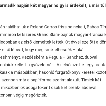
rmadik napján két magyar hölgy is érdekelt, s már túl
jén találhatjuk a Roland Garros friss bajnokait, Babos T
z immáron kétszeres Grand Slam-bajnok magyar-francia 
edonban az első kiemeltek lettek. Öt évvel ezelőtt a dö
z első lépést, hogy megismételhessék – akár
ljesítményt. Kezdésként a Pegula – Sanchez, duóval
olniuk kellett a győzelemért. Az első szettet egy break
kaiak a másodikban, hasonló forgatókönyv keretei közöt
t azonban már a papírforma szerint alakult, Timiék két
, miközben ők adogatóként csak két break-labdával
zonban végig megőrizték.