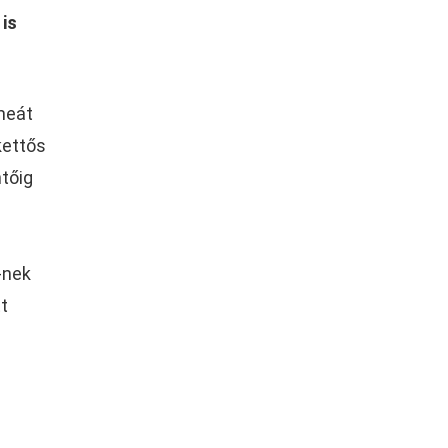
 is
ímeát
kettős
ntőig
-nek
t