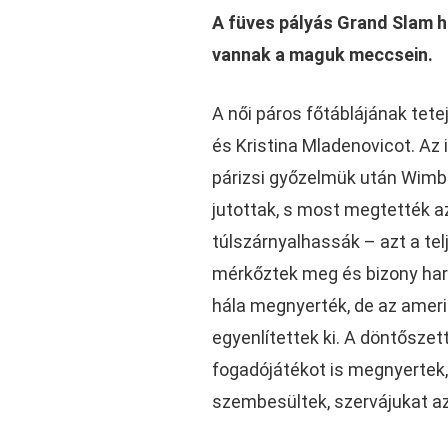
A füves pályás Grand Slam ha
vannak a maguk meccsein.
A női páros főtáblájának tete
és Kristina Mladenovicot. A
párizsi győzelmük után Wimbl
jutottak, s most megtették a
túlszárnyalhassák – azt a te
mérkőztek meg és bizony harc
hála megnyerték, de az ameri
egyenlítettek ki. A döntőszet
fogadójátékot is megnyertek
szembesültek, szervájukat a