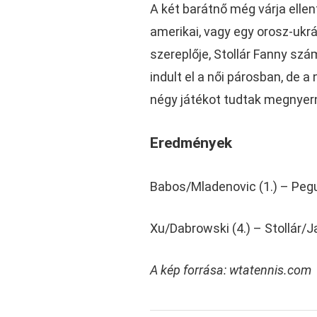
A két barátnő még várja ellen
amerikai, vagy egy orosz-ukr
szereplője, Stollár Fanny szá
indult el a női párosban, de a
négy játékot tudtak megnyern
Eredmények
Babos/Mladenovic (1.) – Peg
Xu/Dabrowski (4.) – Stollár/J
A kép forrása: wtatennis.com