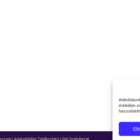
Weboldalunk 
érdekében sü
használatáh
El
sszum
|
Adatvédelmi Tájékoztató
|
Süti Szabályzat