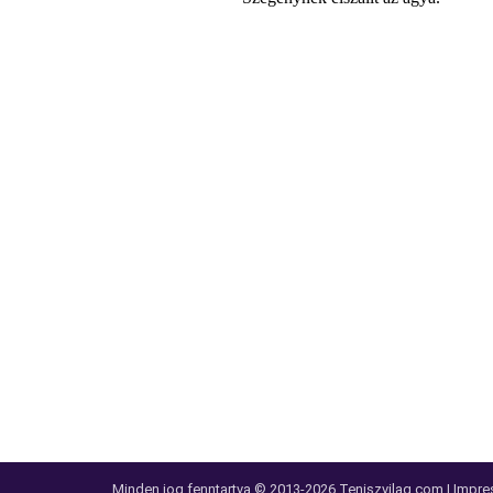
Minden jog fenntartva © 2013-2026
Teniszvilag.com
|
Impre