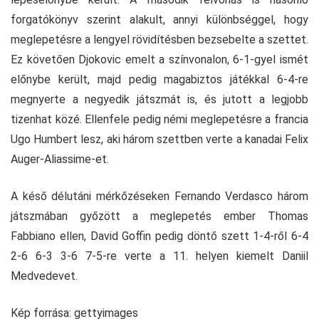
forgatókönyv szerint alakult, annyi különbséggel, hogy
meglepetésre a lengyel rövidítésben bezsebelte a szettet.
Ez követően Djokovic emelt a színvonalon, 6-1-gyel ismét
előnybe került, majd pedig magabiztos játékkal 6-4-re
megnyerte a negyedik játszmát is, és jutott a legjobb
tizenhat közé. Ellenfele pedig némi meglepetésre a francia
Ugo Humbert lesz, aki három szettben verte a kanadai Felix
Auger-Aliassime-et.
A késő délutáni mérkőzéseken Fernando Verdasco három
játszmában győzött a meglepetés ember Thomas
Fabbiano ellen, David Goffin pedig döntő szett 1-4-ről 6-4
2-6 6-3 3-6 7-5-re verte a 11. helyen kiemelt Daniil
Medvedevet.
Kép forrása: gettyimages