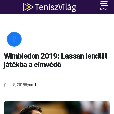
MENU

Wimbledon 2019: Lassan lendült
játékba a címvédő
július 5, 2019
By
cort