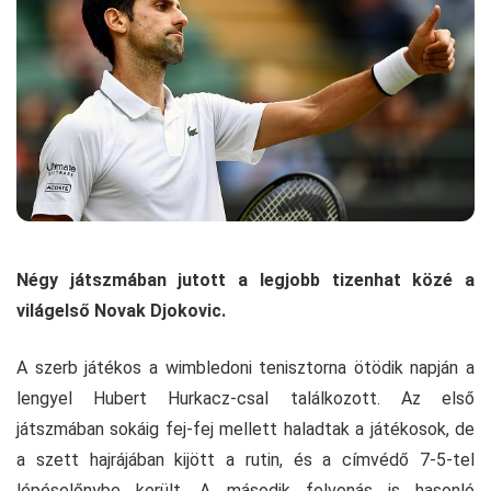
Négy játszmában jutott a legjobb tizenhat közé a
világelső Novak Djokovic.
A szerb játékos a wimbledoni tenisztorna ötödik napján a
lengyel Hubert Hurkacz-csal találkozott. Az első
játszmában sokáig fej-fej mellett haladtak a játékosok, de
a szett hajrájában kijött a rutin, és a címvédő 7-5-tel
lépéselőnybe került. A második felvonás is hasonló