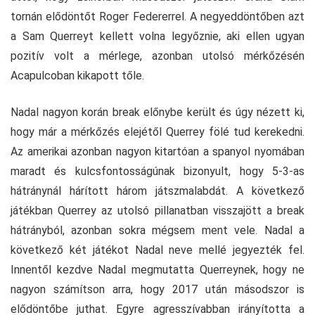
tornán elődöntőt Roger Federerrel. A negyeddöntőben azt
a Sam Querreyt kellett volna legyőznie, aki ellen ugyan
pozitív volt a mérlege, azonban utolsó mérkőzésén
Acapulcoban kikapott tőle.
Nadal nagyon korán break előnybe került és úgy nézett ki,
hogy már a mérkőzés elejétől Querrey fölé tud kerekedni.
Az amerikai azonban nagyon kitartóan a spanyol nyomában
maradt és kulcsfontosságúnak bizonyult, hogy 5-3-as
hátránynál hárított három játszmalabdát. A következő
játékban Querrey az utolsó pillanatban visszajött a break
hátrányból, azonban sokra mégsem ment vele. Nadal a
következő két játékot Nadal neve mellé jegyezték fel.
Innentől kezdve Nadal megmutatta Querreynek, hogy ne
nagyon számítson arra, hogy 2017 után másodszor is
elődöntőbe juthat. Egyre agresszívabban irányította a