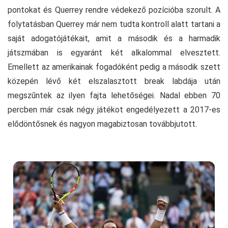
pontokat és Querrey rendre védekező pozícióba szorult. A
folytatásban Querrey már nem tudta kontroll alatt tartani a
saját adogatójátékait, amit a második és a harmadik
játszmában is egyaránt két alkalommal elvesztett.
Emellett az amerikainak fogadóként pedig a második szett
közepén lévő két elszalasztott break labdája után
megszűntek az ilyen fajta lehetőségei. Nadal ebben 70
percben már csak négy játékot engedélyezett a 2017-es
elődöntősnek és nagyon magabiztosan továbbjutott.