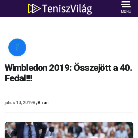
MENU

Wimbledon 2019: Összejött a 40.
Fedal!!!
július 10, 2019
By
Airon