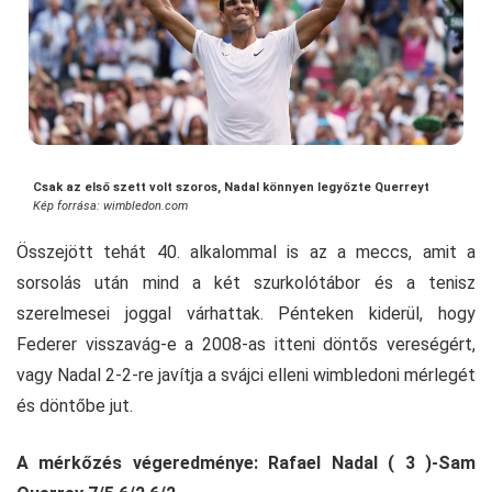
Csak az első szett volt szoros, Nadal könnyen legyőzte Querreyt
Kép forrása: wimbledon.com
Összejött tehát 40. alkalommal is az a meccs, amit a
sorsolás után mind a két szurkolótábor és a tenisz
szerelmesei joggal várhattak. Pénteken kiderül, hogy
Federer visszavág-e a 2008-as itteni döntős vereségért,
vagy Nadal 2-2-re javítja a svájci elleni wimbledoni mérlegét
és döntőbe jut.
A mérkőzés végeredménye: Rafael Nadal ( 3 )-Sam