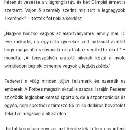
héten át vezette a világranglistát, és két Olimpiai érmet is
szerzett. Vajon ő személy szerint mit tart a legnagyobb
sikerének? – tették fel neki a kérdést.
„Nagyon büszke vagyok az alapítványomra, amely már 15
éve működik, és egymillió gyerekre volt hatással azáltal,
hogy magasabb színvonalú oktatáshoz segítette őket.” –
mondta. „A teniszpályán aratott sikerek közül a nyolc
wimbledoni bajnoki címemre vagyok a legbüszkébb.”
Federert a világ minden táján felismerik és szeretik az
emberek. A Forbes magazin aktuális százas listáján Federer
az ötödik legjobban kereső sportoló, de a szponzorációs és
egyéb, nem sportból származó 86 millió dolláros bevételét
tekintve magasan ő áll az élen.
„Fiatal koromban egyszer azt kérdezték tőlem egy interjú