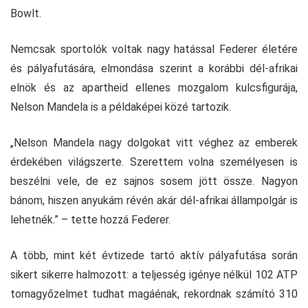
Bowlt.
Nemcsak sportolók voltak nagy hatással Federer életére
és pályafutására, elmondása szerint a korábbi dél-afrikai
elnök és az apartheid ellenes mozgalom kulcsfigurája,
Nelson Mandela is a példaképei közé tartozik.
„Nelson Mandela nagy dolgokat vitt véghez az emberek
érdekében világszerte. Szerettem volna személyesen is
beszélni vele, de ez sajnos sosem jött össze. Nagyon
bánom, hiszen anyukám révén akár dél-afrikai állampolgár is
lehetnék.” – tette hozzá Federer.
A több, mint két évtizede tartó aktív pályafutása során
sikert sikerre halmozott: a teljesség igénye nélkül 102 ATP
tornagyőzelmet tudhat magáénak, rekordnak számító 310