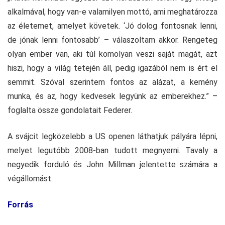
alkalmával, hogy van-e valamilyen mottó, ami meghatározza
az életemet, amelyet követek. ‘Jó dolog fontosnak lenni,
de jónak lenni fontosabb’ – válaszoltam akkor. Rengeteg
olyan ember van, aki túl komolyan veszi saját magát, azt
hiszi, hogy a világ tetején áll, pedig igazából nem is ért el
semmit. Szóval szerintem fontos az alázat, a kemény
munka, és az, hogy kedvesek legyünk az emberekhez.” –
foglalta össze gondolatait Federer.
A svájcit legközelebb a US openen láthatjuk pályára lépni,
melyet legutóbb 2008-ban tudott megnyerni. Tavaly a
negyedik forduló és John Millman jelentette számára a
végállomást.
Forrás