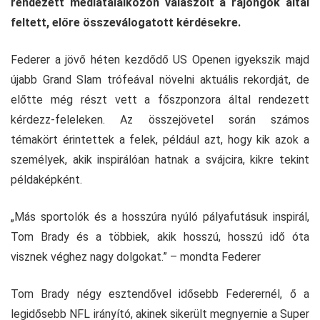
rendezett médiatalálkozón válaszolt a rajongók által
feltett, előre összeválogatott kérdésekre.
Federer a jövő héten kezdődő US Openen igyekszik majd
újabb Grand Slam trófeával növelni aktuális rekordját, de
előtte még részt vett a főszponzora által rendezett
kérdezz-feleleken. Az összejövetel során számos
témakört érintettek a felek, például azt, hogy kik azok a
személyek, akik inspirálóan hatnak a svájcira, kikre tekint
példaképként.
„Más sportolók és a hosszúra nyúló pályafutásuk inspirál,
Tom Brady és a többiek, akik hosszú, hosszú idő óta
visznek véghez nagy dolgokat.” – mondta Federer
Tom Brady négy esztendővel idősebb Federernél, ő a
legidősebb NFL irányító, akinek sikerült megnyernie a Super