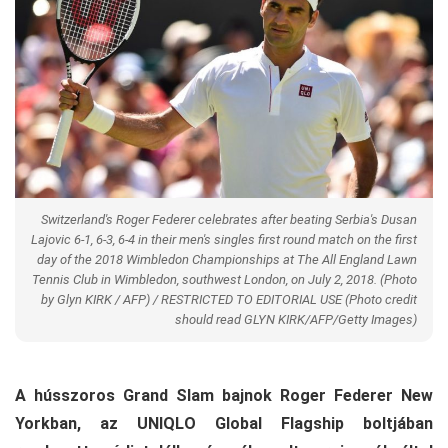
Switzerland's Roger Federer celebrates after beating Serbia's Dusan
Lajovic 6-1, 6-3, 6-4 in their men's singles first round match on the first
day of the 2018 Wimbledon Championships at The All England Lawn
Tennis Club in Wimbledon, southwest London, on July 2, 2018. (Photo
by Glyn KIRK / AFP) / RESTRICTED TO EDITORIAL USE (Photo credit
should read GLYN KIRK/AFP/Getty Images)
A hússzoros Grand Slam bajnok Roger Federer New
Yorkban, az UNIQLO Global Flagship boltjában