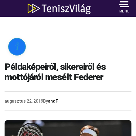
MENU

Példaképeiről, sikereiről és
mottójáról mesélt Federer
augusztus 22, 2019
By
andF