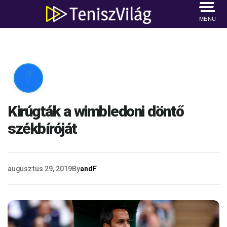
MENU

Kirúgták a wimbledoni döntő
székbíróját
augusztus 29, 2019
By
andF