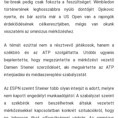
tie-break pedig csak fokozta a feszültséget. Wimbledon
történetének leghosszabbra nyúló döntőjét Djokovic
nyerte, és bár azóta már a US Open van a rajongók
érdeklődésének célkeresztjében, mégis van okunk
visszatérni az ominózus mérkőzéshez.
A témát ezúttal nem a résztvevő játékosok, hanem a
székbíró és az ATP szolgáltatta. Utóbbi ugyanis
bejelentette, hogy megszüntette a mérkőzést vezető
Damien Steiner szerződését, aki megsértette az ATP
interjúadási és médiaszereplési szabályzatát.
Az ESPN szerint Steiner több olyan interjút is adott, melyre
nem kapott engedélyt munkaadójától. A szabályzat szerint
a székbírók nem beszélhetnek általuk vezetett
mérkőzésekkel kapcsolatban konkrét szituációkról, hogy
ne lehessen őket elfogultsággal vádolni. Az ominózus